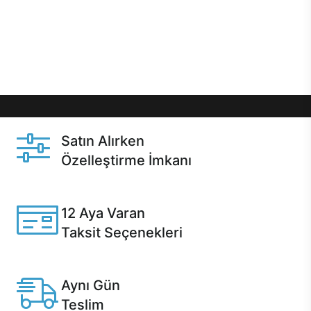
gibi özel fırsatlar Casper kullanıcılarını bekliyor.
Üstelik satın alma ve satın alma sonrasında hızlı
destek sayesinde Casper kullanıcıların her zaman
yanında!
Satın Alırken
Özelleştirme İmkanı
Casper ürünlerini satın alırken ihtiyacınıza göre
özelleştirebilirsiniz.
12 Aya Varan
Taksit Seçenekleri
Anlaşmalı kredi kartlarına 12 aya varan taksit seçenekleri
Casper'da.
Aynı Gün
Teslim