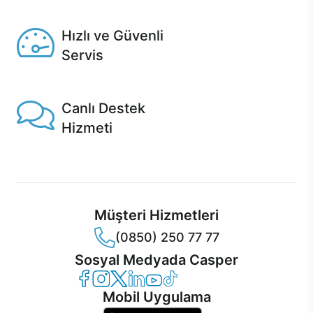
Seçili ürünlerde Aynı Gün Teslim!
Hızlı ve Güvenli
Servis
1 Saatte servis, Jet servis ve Turbo servis seçenekleri
Casper'da!
Canlı Destek
Hizmeti
Ürünlerinizle ilgili Casper Canlı Destek hizmeti her daim
sizinle.
Müşteri Hizmetleri
(0850) 250 77 77
Sosyal Medyada Casper
Casper Facebook
Casper Instagram
Casper Twitter
Casper LinkedIn
Casper YouTube
Casper TikTok
Mobil Uygulama