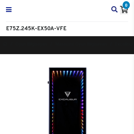
0
E75Z.245K-EX50A-VFE
Oyun Bilgisayarı
Masaüstü Oyun Bilgisayarı
Excalibur