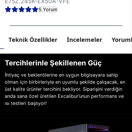
E75Z.245K-EX50A-VFE
5 Yorum
Teknik Özellikler
İncelemeler
Yoruml
Tercihlerinle Şekillenen Güç
İhtiyaç ve beklentilerine en uygun bilgisayara sahip
olman için birbirleriyle en uyumlu şekilde çalışacak, en
üst kalite ürünler tercihini bekliyor. Siparişini verdiğin
anda sana özel üretilen Excalibur’unun performans ve
ısı testleri başlıyor!