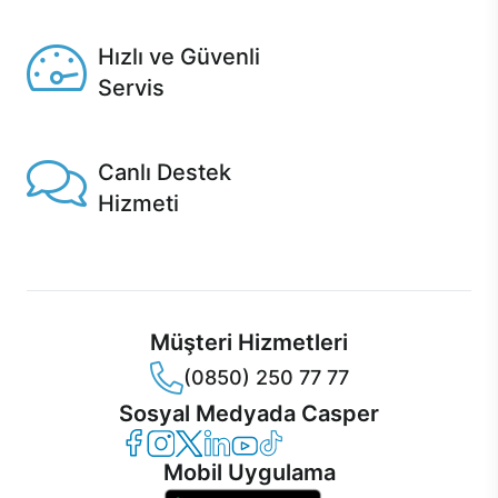
Seçili ürünlerde Aynı Gün Teslim!
Hızlı ve Güvenli
Servis
1 Saatte servis, Jet servis ve Turbo servis seçenekleri
Casper'da!
Canlı Destek
Hizmeti
Ürünlerinizle ilgili Casper Canlı Destek hizmeti her daim
sizinle.
Müşteri Hizmetleri
(0850) 250 77 77
Sosyal Medyada Casper
Casper Facebook
Casper Instagram
Casper Twitter
Casper LinkedIn
Casper YouTube
Casper TikTok
Mobil Uygulama