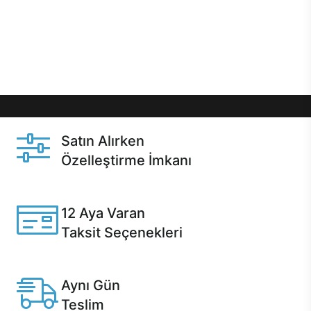
gibi özel fırsatlar Casper kullanıcılarını bekliyor.
Üstelik satın alma ve satın alma sonrasında hızlı
destek sayesinde Casper kullanıcıların her zaman
yanında!
Satın Alırken
Özelleştirme İmkanı
Casper ürünlerini satın alırken ihtiyacınıza göre
özelleştirebilirsiniz.
12 Aya Varan
Taksit Seçenekleri
Anlaşmalı kredi kartlarına 12 aya varan taksit seçenekleri
Casper'da.
Aynı Gün
Teslim