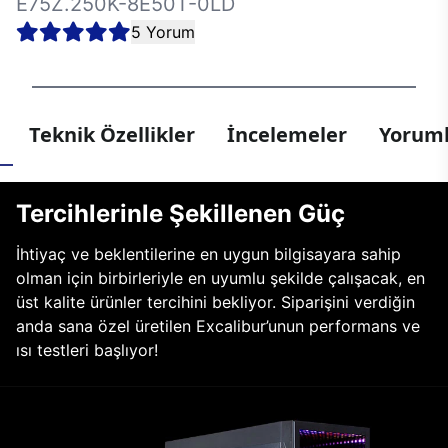
E75Z.250K-8E50T-0LD
5 Yorum
Teknik Özellikler
İncelemeler
Yoruml
Tercihlerinle Şekillenen Güç
İhtiyaç ve beklentilerine en uygun bilgisayara sahip
olman için birbirleriyle en uyumlu şekilde çalışacak, en
üst kalite ürünler tercihini bekliyor. Siparişini verdiğin
anda sana özel üretilen Excalibur’unun performans ve
ısı testleri başlıyor!