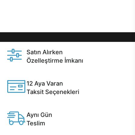
Üstelik satın alma ve satın alma sonrasında hızlı
destek sayesinde Casper kullanıcıların her zaman
yanında!
Satın Alırken
Özelleştirme İmkanı
Casper ürünlerini satın alırken ihtiyacınıza göre
özelleştirebilirsiniz.
12 Aya Varan
Taksit Seçenekleri
Anlaşmalı kredi kartlarına 12 aya varan taksit seçenekleri
Casper'da.
Aynı Gün
Teslim
Seçili ürünlerde Aynı Gün Teslim!