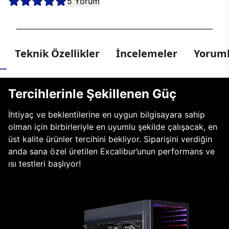
5 Yorum
Teknik Özellikler
İncelemeler
Yoruml
Tercihlerinle Şekillenen Güç
İhtiyaç ve beklentilerine en uygun bilgisayara sahip
olman için birbirleriyle en uyumlu şekilde çalışacak, en
üst kalite ürünler tercihini bekliyor. Siparişini verdiğin
anda sana özel üretilen Excalibur’unun performans ve
ısı testleri başlıyor!