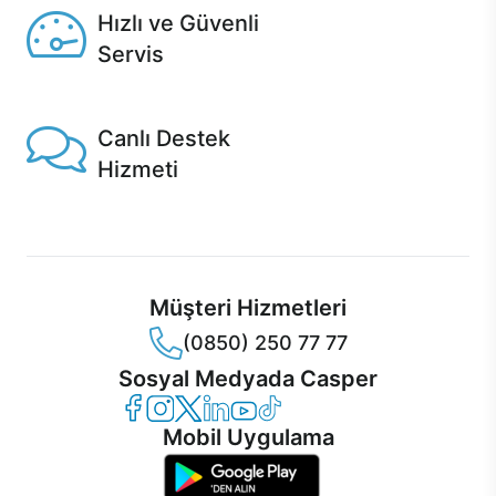
Hızlı ve Güvenli
Servis
1 Saatte servis, Jet servis ve Turbo servis seçenekleri
Casper'da!
Canlı Destek
Hizmeti
Ürünlerinizle ilgili Casper Canlı Destek hizmeti her daim
sizinle.
Müşteri Hizmetleri
(0850) 250 77 77
Sosyal Medyada Casper
Casper Facebook
Casper Instagram
Casper Twitter
Casper LinkedIn
Casper YouTube
Casper TikTok
Mobil Uygulama