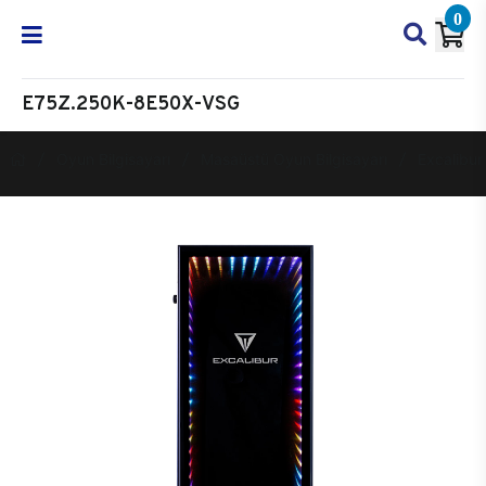
0
E75Z.250K-8E50X-VSG
Oyun Bilgisayarı
Masaüstü Oyun Bilgisayarı
Excalibur