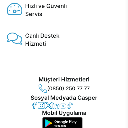
Hızlı ve Güvenli
Servis
1 Saatte servis, Jet servis ve Turbo servis seçenekleri
Casper'da!
Canlı Destek
Hizmeti
Ürünlerinizle ilgili Casper Canlı Destek hizmeti her daim
sizinle.
Müşteri Hizmetleri
(0850) 250 77 77
Sosyal Medyada Casper
Casper Facebook
Casper Instagram
Casper Twitter
Casper LinkedIn
Casper YouTube
Casper TikTok
Mobil Uygulama