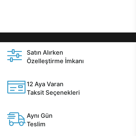
Üstelik satın alma ve satın alma sonrasında hızlı
destek sayesinde Casper kullanıcıların her zaman
yanında!
Satın Alırken
Özelleştirme İmkanı
Casper ürünlerini satın alırken ihtiyacınıza göre
özelleştirebilirsiniz.
12 Aya Varan
Taksit Seçenekleri
Anlaşmalı kredi kartlarına 12 aya varan taksit seçenekleri
Casper'da.
Aynı Gün
Teslim
Seçili ürünlerde Aynı Gün Teslim!