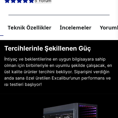
5 Yorum
Teknik Özellikler
İncelemeler
Yoruml
Tercihlerinle Şekillenen Güç
İhtiyaç ve beklentilerine en uygun bilgisayara sahip
olman için birbirleriyle en uyumlu şekilde çalışacak, en
üst kalite ürünler tercihini bekliyor. Siparişini verdiğin
anda sana özel üretilen Excalibur’unun performans ve
ısı testleri başlıyor!