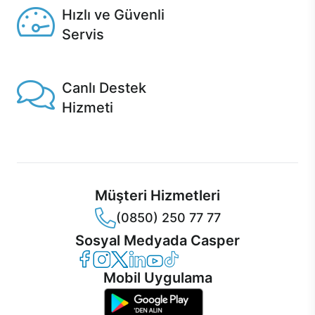
Hızlı ve Güvenli
Servis
1 Saatte servis, Jet servis ve Turbo servis seçenekleri
Casper'da!
Canlı Destek
Hizmeti
Ürünlerinizle ilgili Casper Canlı Destek hizmeti her daim
sizinle.
Müşteri Hizmetleri
(0850) 250 77 77
Sosyal Medyada Casper
Casper Facebook
Casper Instagram
Casper Twitter
Casper LinkedIn
Casper YouTube
Casper TikTok
Mobil Uygulama