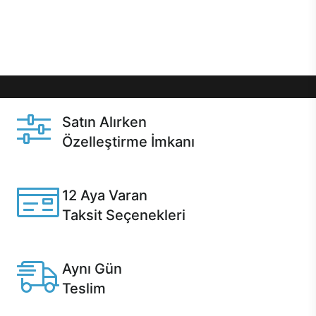
Üstelik satın alma ve satın alma sonrasında hızlı
destek sayesinde Casper kullanıcıların her zaman
yanında!
Satın Alırken
Özelleştirme İmkanı
Casper ürünlerini satın alırken ihtiyacınıza göre
özelleştirebilirsiniz.
12 Aya Varan
Taksit Seçenekleri
Anlaşmalı kredi kartlarına 12 aya varan taksit seçenekleri
Casper'da.
Aynı Gün
Teslim
Seçili ürünlerde Aynı Gün Teslim!