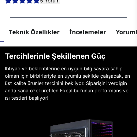
5 Yorum
Teknik Özellikler
İncelemeler
Yoruml
Tercihlerinle Şekillenen Güç
İhtiyaç ve beklentilerine en uygun bilgisayara sahip
olman için birbirleriyle en uyumlu şekilde çalışacak, en
üst kalite ürünler tercihini bekliyor. Siparişini verdiğin
anda sana özel üretilen Excalibur’unun performans ve
ısı testleri başlıyor!