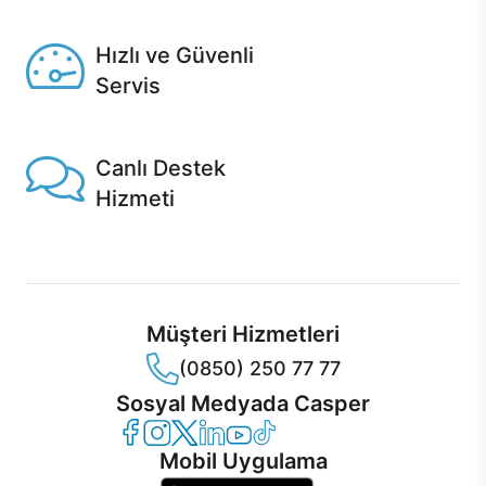
Seçili ürünlerde Aynı Gün Teslim!
Hızlı ve Güvenli
Servis
1 Saatte servis, Jet servis ve Turbo servis seçenekleri
Casper'da!
Canlı Destek
Hizmeti
Ürünlerinizle ilgili Casper Canlı Destek hizmeti her daim
sizinle.
Müşteri Hizmetleri
(0850) 250 77 77
Sosyal Medyada Casper
Casper Facebook
Casper Instagram
Casper Twitter
Casper LinkedIn
Casper YouTube
Casper TikTok
Mobil Uygulama