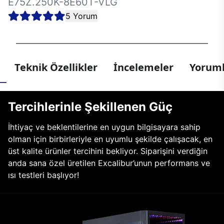
E75Z.250K-8E60T-VLG
5 Yorum
Teknik Özellikler
İncelemeler
Yoruml
Tercihlerinle Şekillenen Güç
İhtiyaç ve beklentilerine en uygun bilgisayara sahip
olman için birbirleriyle en uyumlu şekilde çalışacak, en
üst kalite ürünler tercihini bekliyor. Siparişini verdiğin
anda sana özel üretilen Excalibur’unun performans ve
ısı testleri başlıyor!