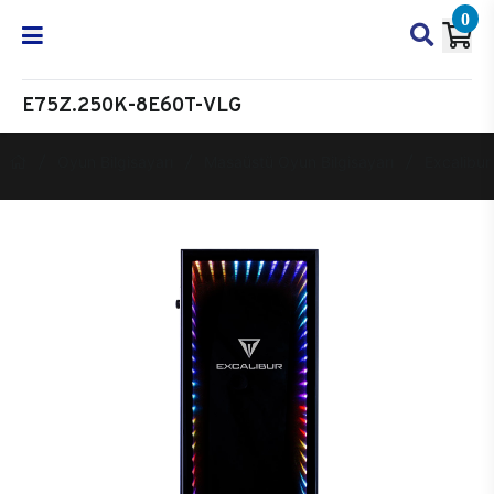
0
E75Z.250K-8E60T-VLG
Oyun Bilgisayarı
Masaüstü Oyun Bilgisayarı
Excalibur