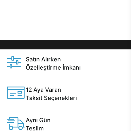
gibi özel fırsatlar Casper kullanıcılarını bekliyor.
Üstelik satın alma ve satın alma sonrasında hızlı
destek sayesinde Casper kullanıcıların her zaman
yanında!
Satın Alırken
Özelleştirme İmkanı
Casper ürünlerini satın alırken ihtiyacınıza göre
özelleştirebilirsiniz.
12 Aya Varan
Taksit Seçenekleri
Anlaşmalı kredi kartlarına 12 aya varan taksit seçenekleri
Casper'da.
Aynı Gün
Teslim