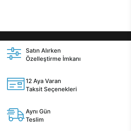
Üstelik satın alma ve satın alma sonrasında hızlı
destek sayesinde Casper kullanıcıların her zaman
yanında!
Satın Alırken
Özelleştirme İmkanı
Casper ürünlerini satın alırken ihtiyacınıza göre
özelleştirebilirsiniz.
12 Aya Varan
Taksit Seçenekleri
Anlaşmalı kredi kartlarına 12 aya varan taksit seçenekleri
Casper'da.
Aynı Gün
Teslim
Seçili ürünlerde Aynı Gün Teslim!