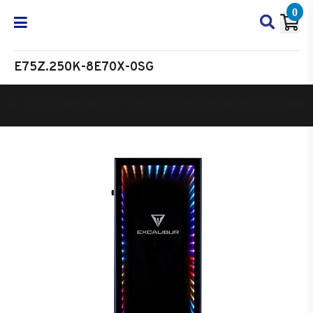
0
E75Z.250K-8E70X-0SG
Oyun Bilgisayarı
Masaüstü Oyun Bilgisayarı
Excalibur