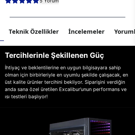
5 Yorum
Teknik Özellikler
İncelemeler
Yoruml
Tercihlerinle Şekillenen Güç
İhtiyaç ve beklentilerine en uygun bilgisayara sahip
olman için birbirleriyle en uyumlu şekilde çalışacak, en
üst kalite ürünler tercihini bekliyor. Siparişini verdiğin
anda sana özel üretilen Excalibur’unun performans ve
ısı testleri başlıyor!