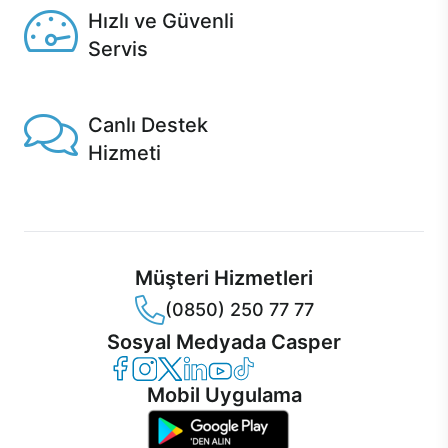
Hızlı ve Güvenli
Servis
1 Saatte servis, Jet servis ve Turbo servis seçenekleri
Casper'da!
Canlı Destek
Hizmeti
Ürünlerinizle ilgili Casper Canlı Destek hizmeti her daim
sizinle.
Müşteri Hizmetleri
(0850) 250 77 77
Sosyal Medyada Casper
Casper Facebook
Casper Instagram
Casper Twitter
Casper LinkedIn
Casper YouTube
Casper TikTok
Mobil Uygulama