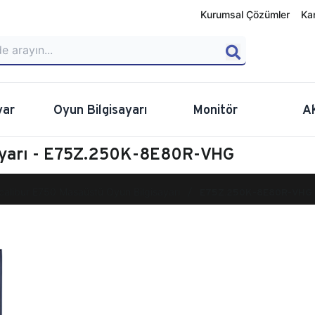
Kurumsal Çözümler
Ka
yar
Oyun Bilgisayarı
Monitör
A
sayarı - E75Z.250K-8E80R-VHG
calibur E750 Masaüstü Oyun Bilgisayarı
E75Z.250K-8E80R-VHG