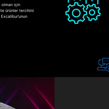
p olman için
te ürünler tercihini
n Excalibur’unun