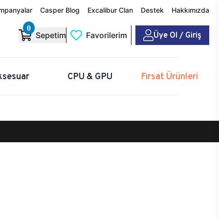
mpanyalar
Casper Blog
Excalibur Clan
Destek
Hakkımızda
0
Üye Ol / Giriş
Sepetim
Favorilerim
ksesuar
CPU & GPU
Fırsat Ürünleri