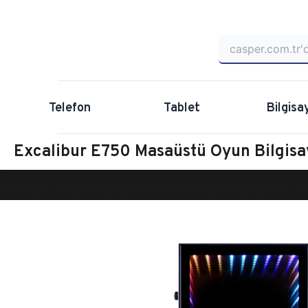
Telefon
Tablet
Bilgisa
Excalibur E750 Masaüstü Oyun Bilgi
Anasayfa
Oyun Bilgisayarı
Masaüstü Oyun Bilgisayarı
Ex