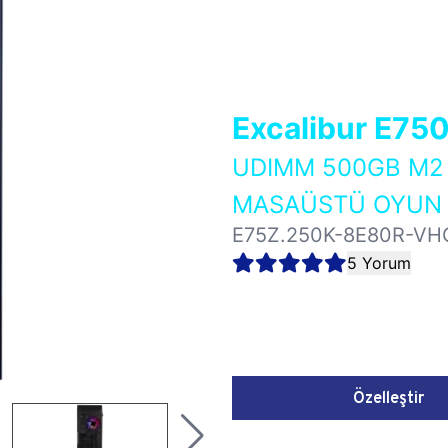
Excalibur E75
UDIMM 500GB M2 
MASAÜSTÜ OYUN B
E75Z.250K-8E80R-VH
5 Yorum
Özelleştir