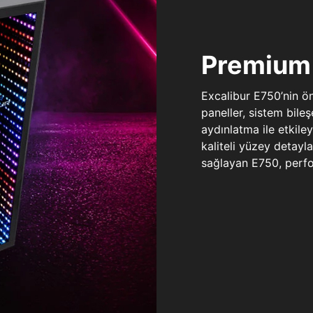
Premium 
Excalibur E750’nin ö
paneller, sistem bile
aydınlatma ile etkile
kaliteli yüzey detay
sağlayan E750, perfo