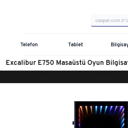
Telefon
Tablet
Bilgisa
Excalibur E750 Masaüstü Oyun Bilgis
Anasayfa
Oyun Bilgisayarı
Masaüstü Oyun Bilgisayarı
Ex