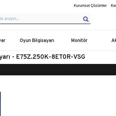
Kurumsal Çözümler
Ka
yar
Oyun Bilgisayarı
Monitör
A
ayarı - E75Z.250K-8ET0R-VSG
calibur E750 Masaüstü Oyun Bilgisayarı
E75Z.250K-8ET0R-VSG