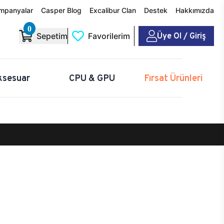
mpanyalar
Casper Blog
Excalibur Clan
Destek
Hakkımızda
0
Üye Ol / Giriş
Sepetim
Favorilerim
ksesuar
CPU & GPU
Fırsat Ürünleri