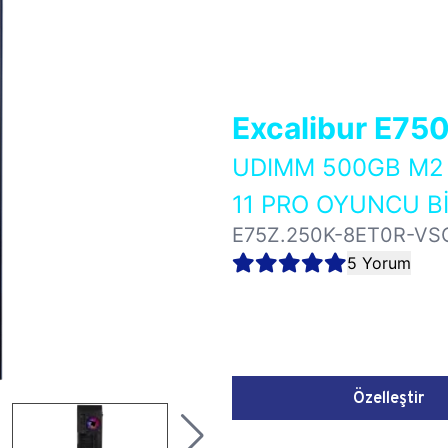
Excalibur E75
UDIMM 500GB M2 
11 PRO OYUNCU Bİ
E75Z.250K-8ET0R-VS
5 Yorum
Özelleştir