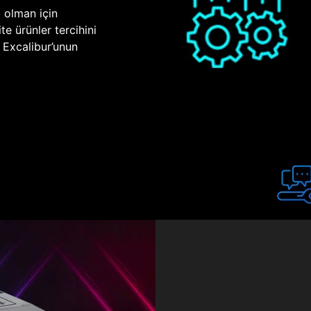
p olman için
te ürünler tercihini
n Excalibur’unun