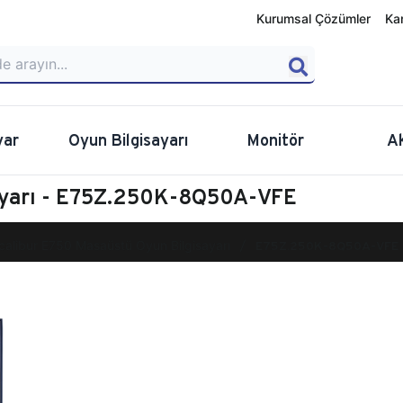
Kurumsal Çözümler
Ka
yar
Oyun Bilgisayarı
Monitör
A
ayarı - E75Z.250K-8Q50A-VFE
calibur E750 Masaüstü Oyun Bilgisayarı
E75Z.250K-8Q50A-VFE