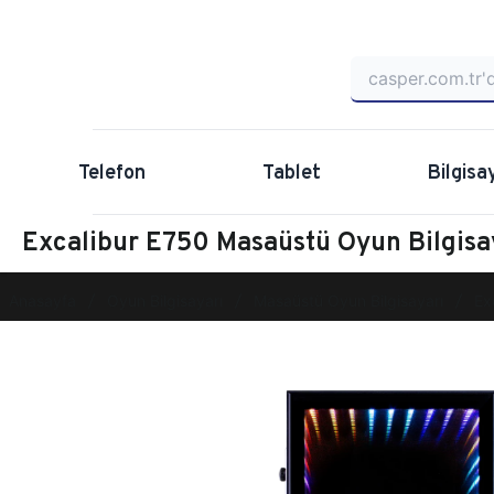
Telefon
Tablet
Bilgisa
Excalibur E750 Masaüstü Oyun Bilgis
Anasayfa
Oyun Bilgisayarı
Masaüstü Oyun Bilgisayarı
Ex