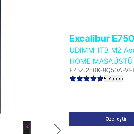
Excalibur E75
UDIMM 1TB M2 As
HOME MASAÜSTÜ 
E75Z.250K-8Q50A-VF
5 Yorum
Özelleştir