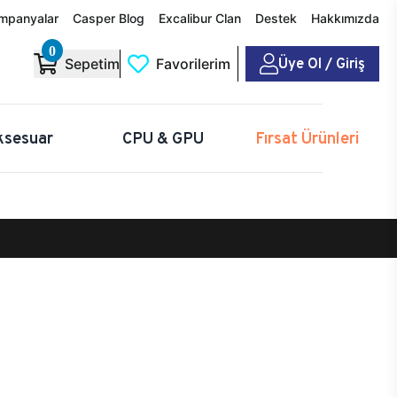
mpanyalar
Casper Blog
Excalibur Clan
Destek
Hakkımızda
0
Üye Ol / Giriş
Sepetim
Favorilerim
ksesuar
CPU & GPU
Fırsat Ürünleri