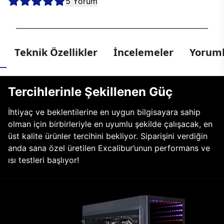
5 Yorum
Teknik Özellikler
İncelemeler
Yoruml
Tercihlerinle Şekillenen Güç
İhtiyaç ve beklentilerine en uygun bilgisayara sahip
olman için birbirleriyle en uyumlu şekilde çalışacak, en
üst kalite ürünler tercihini bekliyor. Siparişini verdiğin
anda sana özel üretilen Excalibur’unun performans ve
ısı testleri başlıyor!