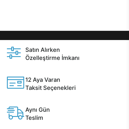
Üstelik satın alma ve satın alma sonrasında hızlı
destek sayesinde Casper kullanıcıların her zaman
yanında!
Satın Alırken
Özelleştirme İmkanı
Casper ürünlerini satın alırken ihtiyacınıza göre
özelleştirebilirsiniz.
12 Aya Varan
Taksit Seçenekleri
Anlaşmalı kredi kartlarına 12 aya varan taksit seçenekleri
Casper'da.
Aynı Gün
Teslim
Seçili ürünlerde Aynı Gün Teslim!