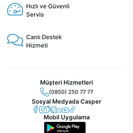
Hızlı ve Güvenli
Servis
1 Saatte servis, Jet servis ve Turbo servis seçenekleri
Casper'da!
Canlı Destek
Hizmeti
Ürünlerinizle ilgili Casper Canlı Destek hizmeti her daim
sizinle.
Müşteri Hizmetleri
(0850) 250 77 77
Sosyal Medyada Casper
Casper Facebook
Casper Instagram
Casper Twitter
Casper LinkedIn
Casper YouTube
Casper TikTok
Mobil Uygulama