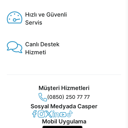
Seçili ürünlerde Aynı Gün Teslim!
Hızlı ve Güvenli
Servis
1 Saatte servis, Jet servis ve Turbo servis seçenekleri
Casper'da!
Canlı Destek
Hizmeti
Ürünlerinizle ilgili Casper Canlı Destek hizmeti her daim
sizinle.
Müşteri Hizmetleri
(0850) 250 77 77
Sosyal Medyada Casper
Casper Facebook
Casper Instagram
Casper Twitter
Casper LinkedIn
Casper YouTube
Casper TikTok
Mobil Uygulama