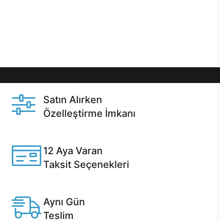
gibi özel fırsatlar Casper kullanıcılarını bekliyor.
Üstelik satın alma ve satın alma sonrasında hızlı
destek sayesinde Casper kullanıcıların her zaman
yanında!
Satın Alırken
Özelleştirme İmkanı
Casper ürünlerini satın alırken ihtiyacınıza göre
özelleştirebilirsiniz.
12 Aya Varan
Taksit Seçenekleri
Anlaşmalı kredi kartlarına 12 aya varan taksit seçenekleri
Casper'da.
Aynı Gün
Teslim