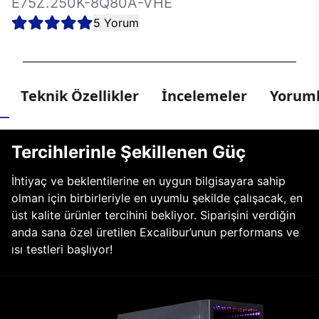
E75Z.250K-8Q80A-VHE
5 Yorum
Teknik Özellikler
İncelemeler
Yoruml
Tercihlerinle Şekillenen Güç
İhtiyaç ve beklentilerine en uygun bilgisayara sahip
olman için birbirleriyle en uyumlu şekilde çalışacak, en
üst kalite ürünler tercihini bekliyor. Siparişini verdiğin
anda sana özel üretilen Excalibur’unun performans ve
ısı testleri başlıyor!