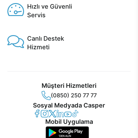
Hızlı ve Güvenli
Servis
1 Saatte servis, Jet servis ve Turbo servis seçenekleri
Casper'da!
Canlı Destek
Hizmeti
Ürünlerinizle ilgili Casper Canlı Destek hizmeti her daim
sizinle.
Müşteri Hizmetleri
(0850) 250 77 77
Sosyal Medyada Casper
Casper Facebook
Casper Instagram
Casper Twitter
Casper LinkedIn
Casper YouTube
Casper TikTok
Mobil Uygulama