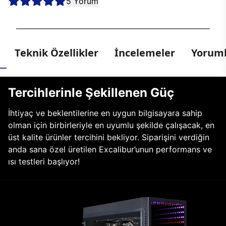
5 Yorum
Teknik Özellikler
İncelemeler
Yoruml
Tercihlerinle Şekillenen Güç
İhtiyaç ve beklentilerine en uygun bilgisayara sahip
olman için birbirleriyle en uyumlu şekilde çalışacak, en
üst kalite ürünler tercihini bekliyor. Siparişini verdiğin
anda sana özel üretilen Excalibur’unun performans ve
ısı testleri başlıyor!