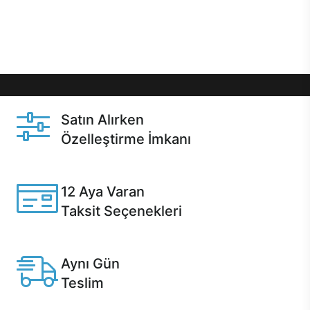
Üstelik satın alma ve satın alma sonrasında hızlı
destek sayesinde Casper kullanıcıların her zaman
yanında!
Satın Alırken
Özelleştirme İmkanı
Casper ürünlerini satın alırken ihtiyacınıza göre
özelleştirebilirsiniz.
12 Aya Varan
Taksit Seçenekleri
Anlaşmalı kredi kartlarına 12 aya varan taksit seçenekleri
Casper'da.
Aynı Gün
Teslim
Seçili ürünlerde Aynı Gün Teslim!