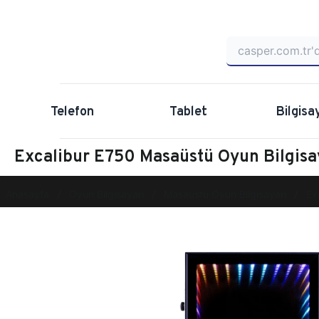
Telefon
Tablet
Bilgisa
Excalibur E750 Masaüstü Oyun Bilgi
Anasayfa
Oyun Bilgisayarı
Masaüstü Oyun Bilgisayarı
Ex