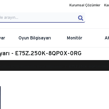
Kurumsal Çözümler
Ka
yar
Oyun Bilgisayarı
Monitör
A
sayarı - E75Z.250K-8QP0X-0RG
calibur E750 Masaüstü Oyun Bilgisayarı
E75Z.250K-8QP0X-0RG