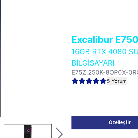
Excalibur E75
16GB RTX 4080 
BİLGİSAYARI
E75Z.250K-8QP0X-0R
5 Yorum
Özelleştir