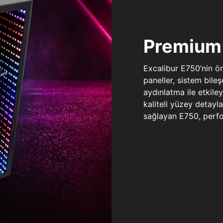
Premium 
Excalibur E750’nin ö
paneller, sistem bile
aydınlatma ile etkile
kaliteli yüzey detay
sağlayan E750, perfo