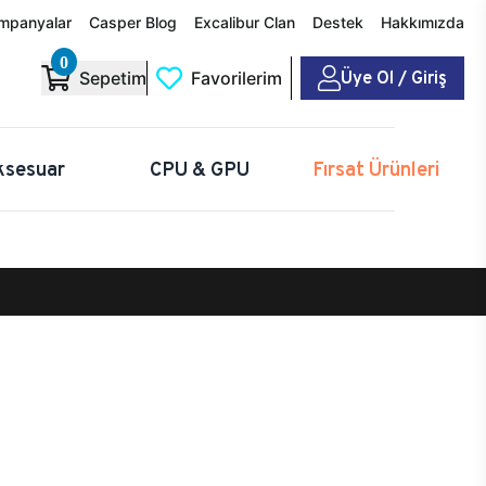
mpanyalar
Casper Blog
Excalibur Clan
Destek
Hakkımızda
0
Üye Ol / Giriş
Sepetim
Favorilerim
ksesuar
CPU & GPU
Fırsat Ürünleri