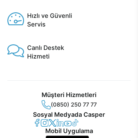
Seçili ürünlerde Aynı Gün Teslim!
Hızlı ve Güvenli
Servis
1 Saatte servis, Jet servis ve Turbo servis seçenekleri
Casper'da!
Canlı Destek
Hizmeti
Ürünlerinizle ilgili Casper Canlı Destek hizmeti her daim
sizinle.
Müşteri Hizmetleri
(0850) 250 77 77
Sosyal Medyada Casper
Casper Facebook
Casper Instagram
Casper Twitter
Casper LinkedIn
Casper YouTube
Casper TikTok
Mobil Uygulama