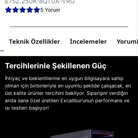
E75Z.250K-8QT0A-VRG
5 Yorum
Teknik Özellikler
İncelemeler
Yoruml
Tercihlerinle Şekillenen Güç
İhtiyaç ve beklentilerine en uygun bilgisayara sahip
olman için birbirleriyle en uyumlu şekilde çalışacak, en
üst kalite ürünler tercihini bekliyor. Siparişini verdiğin
anda sana özel üretilen Excalibur’unun performans ve
ısı testleri başlıyor!