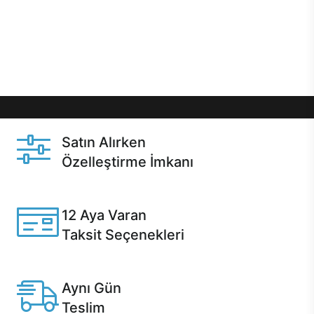
gibi özel fırsatlar Casper kullanıcılarını bekliyor.
Üstelik satın alma ve satın alma sonrasında hızlı
destek sayesinde Casper kullanıcıların her zaman
yanında!
Satın Alırken
Özelleştirme İmkanı
Casper ürünlerini satın alırken ihtiyacınıza göre
özelleştirebilirsiniz.
12 Aya Varan
Taksit Seçenekleri
Anlaşmalı kredi kartlarına 12 aya varan taksit seçenekleri
Casper'da.
Aynı Gün
Teslim