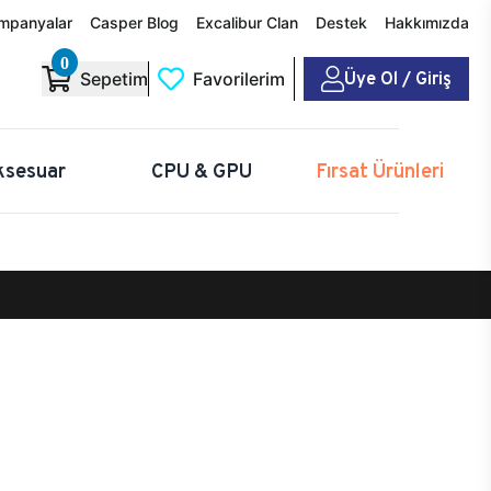
mpanyalar
Casper Blog
Excalibur Clan
Destek
Hakkımızda
0
Üye Ol / Giriş
Sepetim
Favorilerim
ksesuar
CPU & GPU
Fırsat Ürünleri