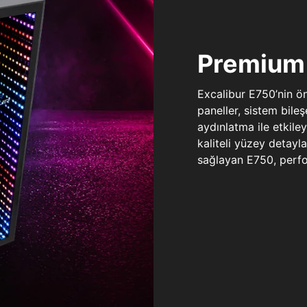
Premium 
Excalibur E750’nin ö
paneller, sistem bile
aydınlatma ile etkile
kaliteli yüzey detay
sağlayan E750, perfo