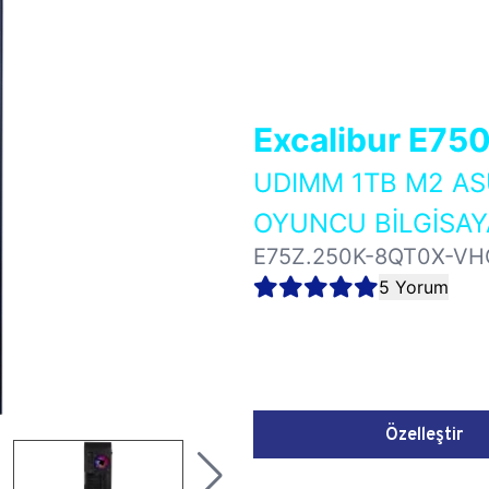
Excalibur E75
UDIMM 1TB M2 AS
OYUNCU BİLGİSAY
E75Z.250K-8QT0X-VH
5 Yorum
Özelleştir