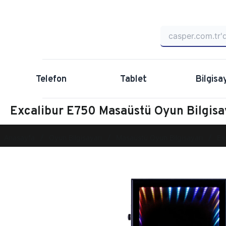
Telefon
Tablet
Bilgisa
Excalibur E750 Masaüstü Oyun Bilgi
Anasayfa
Oyun Bilgisayarı
Masaüstü Oyun Bilgisayarı
Ex