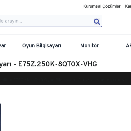
Kurumsal Çözümler
Ka
yar
Oyun Bilgisayarı
Monitör
A
sayarı - E75Z.250K-8QT0X-VHG
calibur E750 Masaüstü Oyun Bilgisayarı
E75Z.250K-8QT0X-VHG