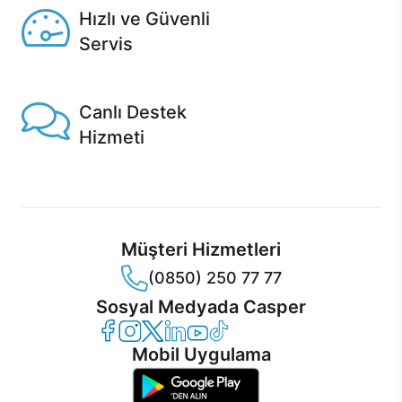
Hızlı ve Güvenli
Servis
1 Saatte servis, Jet servis ve Turbo servis seçenekleri
Casper'da!
Canlı Destek
Hizmeti
Ürünlerinizle ilgili Casper Canlı Destek hizmeti her daim
sizinle.
Müşteri Hizmetleri
(0850) 250 77 77
Sosyal Medyada Casper
Casper Facebook
Casper Instagram
Casper Twitter
Casper LinkedIn
Casper YouTube
Casper TikTok
Mobil Uygulama