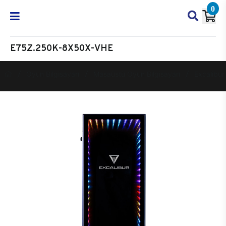
0
E75Z.250K-8X50X-VHE
Oyun Bilgisayarı
Masaüstü Oyun Bilgisayarı
Excalibur