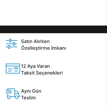
Üstelik satın alma ve satın alma sonrasında hızlı
destek sayesinde Casper kullanıcıların her zaman
yanında!
Satın Alırken
Özelleştirme İmkanı
Casper ürünlerini satın alırken ihtiyacınıza göre
özelleştirebilirsiniz.
12 Aya Varan
Taksit Seçenekleri
Anlaşmalı kredi kartlarına 12 aya varan taksit seçenekleri
Casper'da.
Aynı Gün
Teslim
Seçili ürünlerde Aynı Gün Teslim!