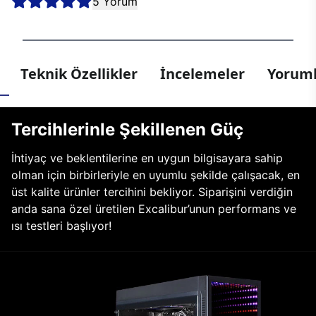
5 Yorum
Teknik Özellikler
İncelemeler
Yoruml
Tercihlerinle Şekillenen Güç
İhtiyaç ve beklentilerine en uygun bilgisayara sahip
olman için birbirleriyle en uyumlu şekilde çalışacak, en
üst kalite ürünler tercihini bekliyor. Siparişini verdiğin
anda sana özel üretilen Excalibur’unun performans ve
ısı testleri başlıyor!