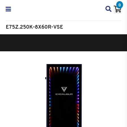
0
E75Z.250K-8X60R-VSE
Oyun Bilgisayarı
Masaüstü Oyun Bilgisayarı
Excalibur