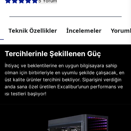
5 Yorum
Teknik Özellikler
İncelemeler
Yoruml
Tercihlerinle Şekillenen Güç
İhtiyaç ve beklentilerine en uygun bilgisayara sahip
olman için birbirleriyle en uyumlu şekilde çalışacak, en
üst kalite ürünler tercihini bekliyor. Siparişini verdiğin
anda sana özel üretilen Excalibur’unun performans ve
ısı testleri başlıyor!