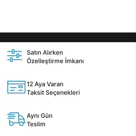
Üstelik satın alma ve satın alma sonrasında hızlı
destek sayesinde Casper kullanıcıların her zaman
yanında!
Satın Alırken
Özelleştirme İmkanı
Casper ürünlerini satın alırken ihtiyacınıza göre
özelleştirebilirsiniz.
12 Aya Varan
Taksit Seçenekleri
Anlaşmalı kredi kartlarına 12 aya varan taksit seçenekleri
Casper'da.
Aynı Gün
Teslim
Seçili ürünlerde Aynı Gün Teslim!