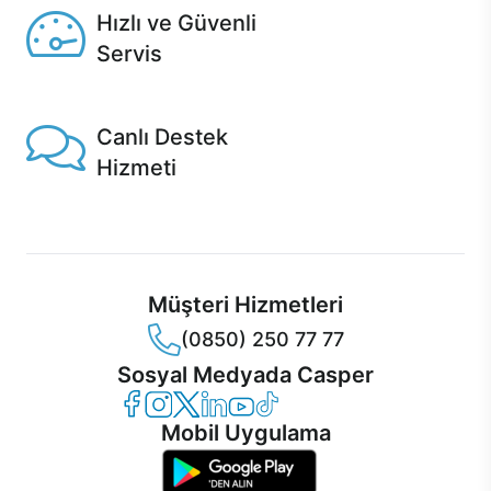
Hızlı ve Güvenli
Servis
1 Saatte servis, Jet servis ve Turbo servis seçenekleri
Casper'da!
Canlı Destek
Hizmeti
Ürünlerinizle ilgili Casper Canlı Destek hizmeti her daim
sizinle.
Müşteri Hizmetleri
(0850) 250 77 77
Sosyal Medyada Casper
Casper Facebook
Casper Instagram
Casper Twitter
Casper LinkedIn
Casper YouTube
Casper TikTok
Mobil Uygulama