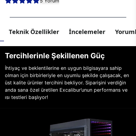
5 Yorum
Teknik Özellikler
İncelemeler
Yoruml
Tercihlerinle Şekillenen Güç
İhtiyaç ve beklentilerine en uygun bilgisayara sahip
olman için birbirleriyle en uyumlu şekilde çalışacak, en
üst kalite ürünler tercihini bekliyor. Siparişini verdiğin
anda sana özel üretilen Excalibur’unun performans ve
ısı testleri başlıyor!