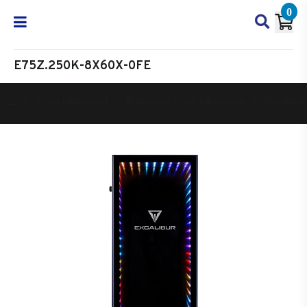
0
E75Z.250K-8X60X-0FE
Oyun Bilgisayarı
Masaüstü Oyun Bilgisayarı
Excalibur