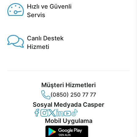
Hızlı ve Güvenli
Servis
1 Saatte servis, Jet servis ve Turbo servis seçenekleri
Casper'da!
Canlı Destek
Hizmeti
Ürünlerinizle ilgili Casper Canlı Destek hizmeti her daim
sizinle.
Müşteri Hizmetleri
(0850) 250 77 77
Sosyal Medyada Casper
Casper Facebook
Casper Instagram
Casper Twitter
Casper LinkedIn
Casper YouTube
Casper TikTok
Mobil Uygulama