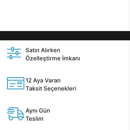
Üstelik satın alma ve satın alma sonrasında hızlı
destek sayesinde Casper kullanıcıların her zaman
yanında!
Satın Alırken
Özelleştirme İmkanı
Casper ürünlerini satın alırken ihtiyacınıza göre
özelleştirebilirsiniz.
12 Aya Varan
Taksit Seçenekleri
Anlaşmalı kredi kartlarına 12 aya varan taksit seçenekleri
Casper'da.
Aynı Gün
Teslim
Seçili ürünlerde Aynı Gün Teslim!