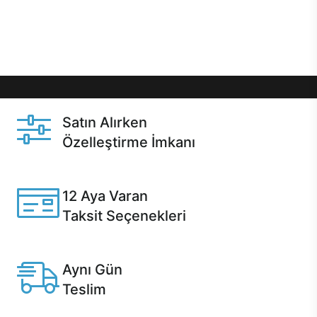
Üstelik satın alma ve satın alma sonrasında hızlı
destek sayesinde Casper kullanıcıların her zaman
yanında!
Satın Alırken
Özelleştirme İmkanı
Casper ürünlerini satın alırken ihtiyacınıza göre
özelleştirebilirsiniz.
12 Aya Varan
Taksit Seçenekleri
Anlaşmalı kredi kartlarına 12 aya varan taksit seçenekleri
Casper'da.
Aynı Gün
Teslim
Seçili ürünlerde Aynı Gün Teslim!