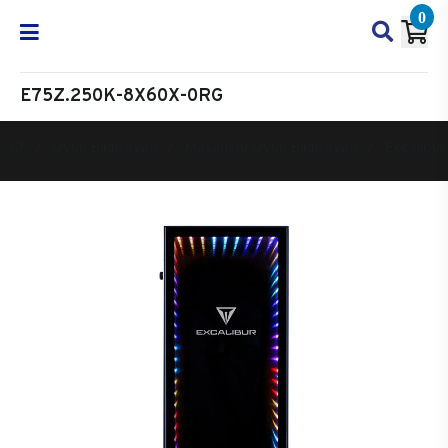
0
E75Z.250K-8X60X-0RG
Oyun Bilgisayarı
Masaüstü Oyun Bilgisayarı
Excalibur