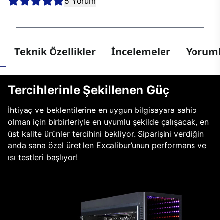
5 Yorum
Teknik Özellikler
İncelemeler
Yoruml
Tercihlerinle Şekillenen Güç
İhtiyaç ve beklentilerine en uygun bilgisayara sahip
olman için birbirleriyle en uyumlu şekilde çalışacak, en
üst kalite ürünler tercihini bekliyor. Siparişini verdiğin
anda sana özel üretilen Excalibur’unun performans ve
ısı testleri başlıyor!