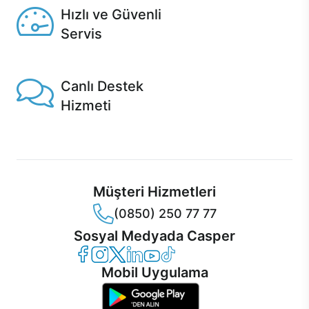
Hızlı ve Güvenli
Servis
1 Saatte servis, Jet servis ve Turbo servis seçenekleri
Casper'da!
Canlı Destek
Hizmeti
Ürünlerinizle ilgili Casper Canlı Destek hizmeti her daim
sizinle.
Müşteri Hizmetleri
(0850) 250 77 77
Sosyal Medyada Casper
Casper Facebook
Casper Instagram
Casper Twitter
Casper LinkedIn
Casper YouTube
Casper TikTok
Mobil Uygulama