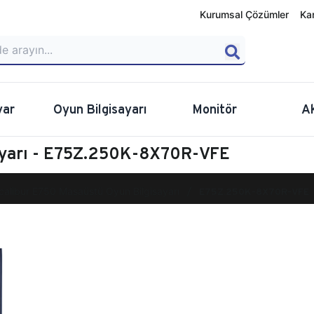
Kurumsal Çözümler
Ka
yar
Oyun Bilgisayarı
Monitör
A
ayarı - E75Z.250K-8X70R-VFE
calibur E750 Masaüstü Oyun Bilgisayarı
E75Z.250K-8X70R-VFE