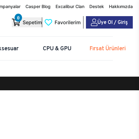
mpanyalar
Casper Blog
Excalibur Clan
Destek
Hakkımızda
0
Üye Ol / Giriş
Sepetim
Favorilerim
ksesuar
CPU & GPU
Fırsat Ürünleri