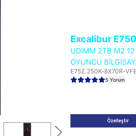
Excalibur E75
UDIMM 2TB M2 12
OYUNCU BİLGİSAY
E75Z.250K-8X70R-VF
5 Yorum
Özelleştir