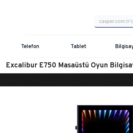
Telefon
Tablet
Bilgisa
Excalibur E750 Masaüstü Oyun Bilgis
Anasayfa
Oyun Bilgisayarı
Masaüstü Oyun Bilgisayarı
Ex