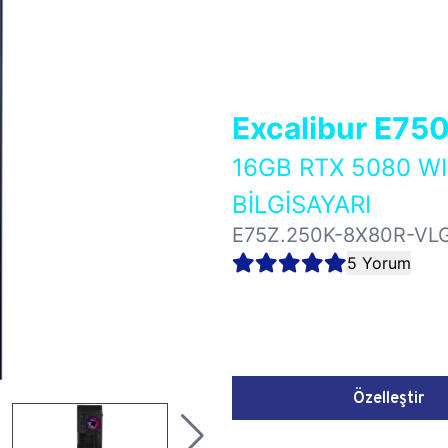
Excalibur E75
16GB RTX 5080 
BİLGİSAYARI
E75Z.250K-8X80R-VL
5 Yorum
Özelleştir