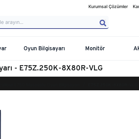
Kurumsal Çözümler
Ka
yar
Oyun Bilgisayarı
Monitör
A
sayarı - E75Z.250K-8X80R-VLG
calibur E750 Masaüstü Oyun Bilgisayarı
E75Z.250K-8X80R-VLG