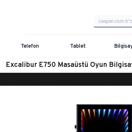
Telefon
Tablet
Bilgisa
Excalibur E750 Masaüstü Oyun Bilgi
Anasayfa
Oyun Bilgisayarı
Masaüstü Oyun Bilgisayarı
Ex