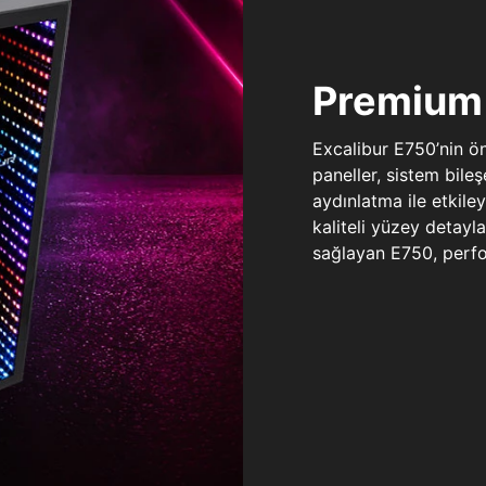
Premium 
Excalibur E750’nin ö
paneller, sistem bile
aydınlatma ile etkile
kaliteli yüzey detay
sağlayan E750, perfo