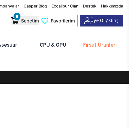
mpanyalar
Casper Blog
Excalibur Clan
Destek
Hakkımızda
0
Üye Ol / Giriş
Sepetim
Favorilerim
ksesuar
CPU & GPU
Fırsat Ürünleri