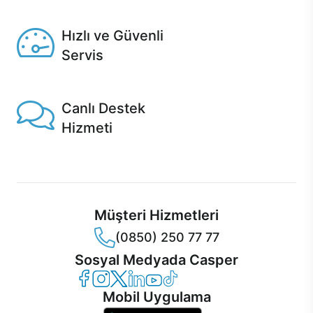
Seçili ürünlerde Aynı Gün Teslim!
Hızlı ve Güvenli
Servis
1 Saatte servis, Jet servis ve Turbo servis seçenekleri
Casper'da!
Canlı Destek
Hizmeti
Ürünlerinizle ilgili Casper Canlı Destek hizmeti her daim
sizinle.
Müşteri Hizmetleri
(0850) 250 77 77
Sosyal Medyada Casper
Casper Facebook
Casper Instagram
Casper Twitter
Casper LinkedIn
Casper YouTube
Casper TikTok
Mobil Uygulama