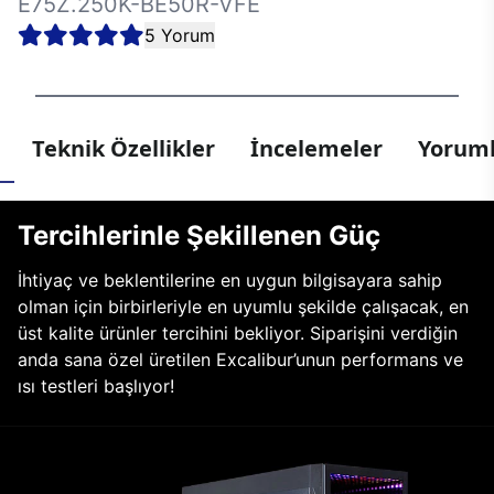
E75Z.250K-BE50R-VFE
5 Yorum
Teknik Özellikler
İncelemeler
Yoruml
Tercihlerinle Şekillenen Güç
İhtiyaç ve beklentilerine en uygun bilgisayara sahip
olman için birbirleriyle en uyumlu şekilde çalışacak, en
üst kalite ürünler tercihini bekliyor. Siparişini verdiğin
anda sana özel üretilen Excalibur’unun performans ve
ısı testleri başlıyor!