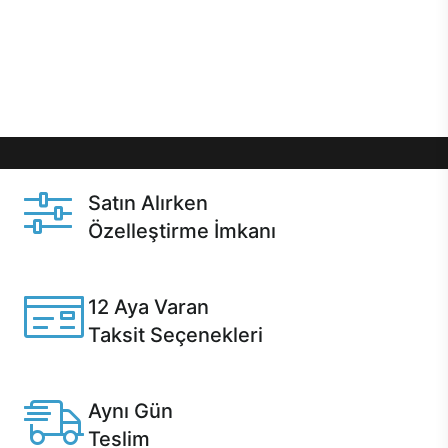
gibi özel fırsatlar Casper kullanıcılarını bekliyor.
Üstelik satın alma ve satın alma sonrasında hızlı
destek sayesinde Casper kullanıcıların her zaman
yanında!
Satın Alırken
Özelleştirme İmkanı
Casper ürünlerini satın alırken ihtiyacınıza göre
özelleştirebilirsiniz.
12 Aya Varan
Taksit Seçenekleri
Anlaşmalı kredi kartlarına 12 aya varan taksit seçenekleri
Casper'da.
Aynı Gün
Teslim