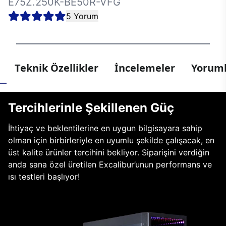
E75Z.250K-BE50R-VFG
5 Yorum
Teknik Özellikler
İncelemeler
Yoruml
Tercihlerinle Şekillenen Güç
İhtiyaç ve beklentilerine en uygun bilgisayara sahip
olman için birbirleriyle en uyumlu şekilde çalışacak, en
üst kalite ürünler tercihini bekliyor. Siparişini verdiğin
anda sana özel üretilen Excalibur’unun performans ve
ısı testleri başlıyor!