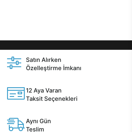
gibi özel fırsatlar Casper kullanıcılarını bekliyor.
Üstelik satın alma ve satın alma sonrasında hızlı
destek sayesinde Casper kullanıcıların her zaman
yanında!
Satın Alırken
Özelleştirme İmkanı
Casper ürünlerini satın alırken ihtiyacınıza göre
özelleştirebilirsiniz.
12 Aya Varan
Taksit Seçenekleri
Anlaşmalı kredi kartlarına 12 aya varan taksit seçenekleri
Casper'da.
Aynı Gün
Teslim