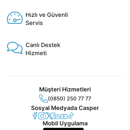
Seçili ürünlerde Aynı Gün Teslim!
Hızlı ve Güvenli
Servis
1 Saatte servis, Jet servis ve Turbo servis seçenekleri
Casper'da!
Canlı Destek
Hizmeti
Ürünlerinizle ilgili Casper Canlı Destek hizmeti her daim
sizinle.
Müşteri Hizmetleri
(0850) 250 77 77
Sosyal Medyada Casper
Casper Facebook
Casper Instagram
Casper Twitter
Casper LinkedIn
Casper YouTube
Casper TikTok
Mobil Uygulama