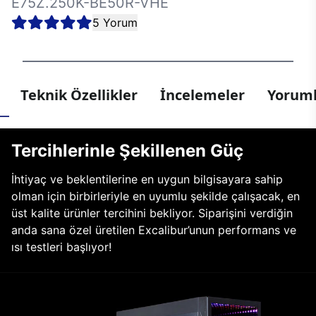
E75Z.250K-BE50R-VHE
5 Yorum
Teknik Özellikler
İncelemeler
Yoruml
Tercihlerinle Şekillenen Güç
İhtiyaç ve beklentilerine en uygun bilgisayara sahip
olman için birbirleriyle en uyumlu şekilde çalışacak, en
üst kalite ürünler tercihini bekliyor. Siparişini verdiğin
anda sana özel üretilen Excalibur’unun performans ve
ısı testleri başlıyor!