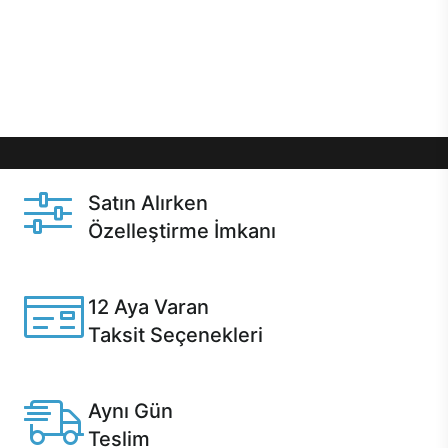
gibi özel fırsatlar Casper kullanıcılarını bekliyor.
Üstelik satın alma ve satın alma sonrasında hızlı
destek sayesinde Casper kullanıcıların her zaman
yanında!
Satın Alırken
Özelleştirme İmkanı
Casper ürünlerini satın alırken ihtiyacınıza göre
özelleştirebilirsiniz.
12 Aya Varan
Taksit Seçenekleri
Anlaşmalı kredi kartlarına 12 aya varan taksit seçenekleri
Casper'da.
Aynı Gün
Teslim