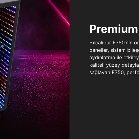
Premium 
Excalibur E750’nin ö
paneller, sistem bile
aydınlatma ile etkile
kaliteli yüzey detay
sağlayan E750, perfo