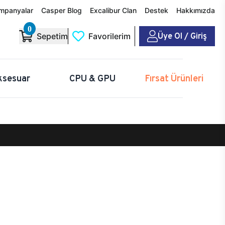
mpanyalar
Casper Blog
Excalibur Clan
Destek
Hakkımızda
0
Üye Ol / Giriş
Sepetim
Favorilerim
ksesuar
CPU & GPU
Fırsat Ürünleri