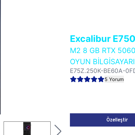
Excalibur E75
M2 8 GB RTX 50
OYUN BİLGİSAYARI
E75Z.250K-BE60A-0F
5 Yorum
Özelleştir