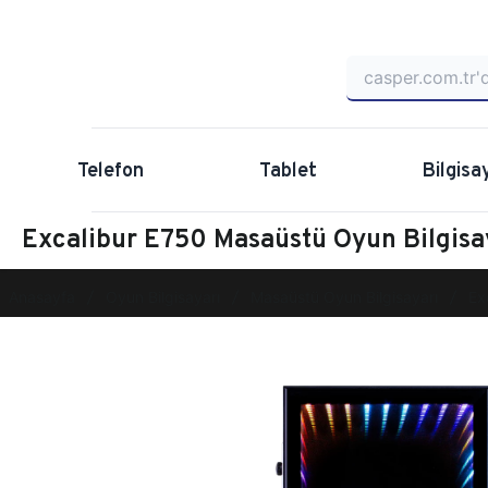
Telefon
Tablet
Bilgisa
Excalibur E750 Masaüstü Oyun Bilgi
Anasayfa
Oyun Bilgisayarı
Masaüstü Oyun Bilgisayarı
Ex