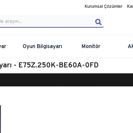
Kurumsal Çözümler
Ka
yar
Oyun Bilgisayarı
Monitör
A
sayarı - E75Z.250K-BE60A-0FD
calibur E750 Masaüstü Oyun Bilgisayarı
E75Z.250K-BE60A-0FD