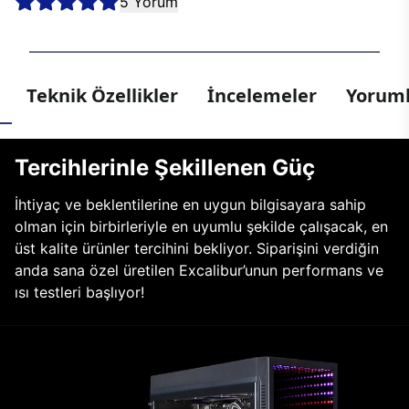
5 Yorum
Teknik Özellikler
İncelemeler
Yoruml
Tercihlerinle Şekillenen Güç
İhtiyaç ve beklentilerine en uygun bilgisayara sahip
olman için birbirleriyle en uyumlu şekilde çalışacak, en
üst kalite ürünler tercihini bekliyor. Siparişini verdiğin
anda sana özel üretilen Excalibur’unun performans ve
ısı testleri başlıyor!