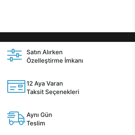
Üstelik satın alma ve satın alma sonrasında hızlı
destek sayesinde Casper kullanıcıların her zaman
yanında!
Satın Alırken
Özelleştirme İmkanı
Casper ürünlerini satın alırken ihtiyacınıza göre
özelleştirebilirsiniz.
12 Aya Varan
Taksit Seçenekleri
Anlaşmalı kredi kartlarına 12 aya varan taksit seçenekleri
Casper'da.
Aynı Gün
Teslim
Seçili ürünlerde Aynı Gün Teslim!