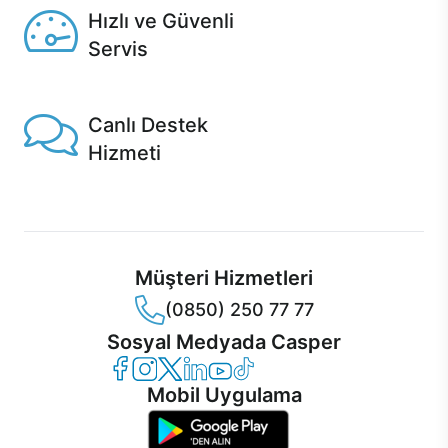
Hızlı ve Güvenli
Servis
1 Saatte servis, Jet servis ve Turbo servis seçenekleri
Casper'da!
Canlı Destek
Hizmeti
Ürünlerinizle ilgili Casper Canlı Destek hizmeti her daim
sizinle.
Müşteri Hizmetleri
(0850) 250 77 77
Sosyal Medyada Casper
Casper Facebook
Casper Instagram
Casper Twitter
Casper LinkedIn
Casper YouTube
Casper TikTok
Mobil Uygulama