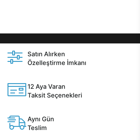
Üstelik satın alma ve satın alma sonrasında hızlı
destek sayesinde Casper kullanıcıların her zaman
yanında!
Satın Alırken
Özelleştirme İmkanı
Casper ürünlerini satın alırken ihtiyacınıza göre
özelleştirebilirsiniz.
12 Aya Varan
Taksit Seçenekleri
Anlaşmalı kredi kartlarına 12 aya varan taksit seçenekleri
Casper'da.
Aynı Gün
Teslim
Seçili ürünlerde Aynı Gün Teslim!