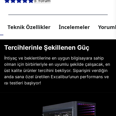
5 Yorum
Teknik Özellikler
İncelemeler
Yoruml
Tercihlerinle Şekillenen Güç
İhtiyaç ve beklentilerine en uygun bilgisayara sahip
olman için birbirleriyle en uyumlu şekilde çalışacak, en
üst kalite ürünler tercihini bekliyor. Siparişini verdiğin
anda sana özel üretilen Excalibur’unun performans ve
ısı testleri başlıyor!