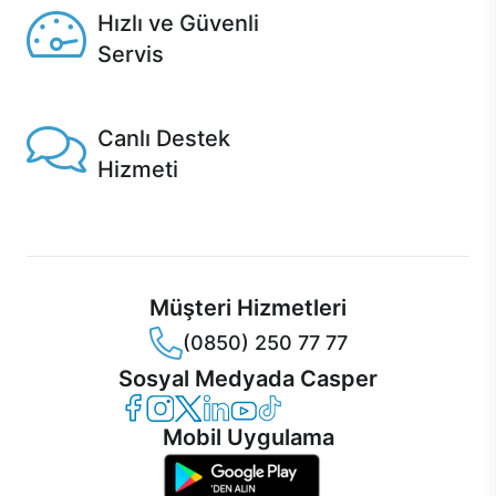
Hızlı ve Güvenli
Servis
1 Saatte servis, Jet servis ve Turbo servis seçenekleri
Casper'da!
Canlı Destek
Hizmeti
Ürünlerinizle ilgili Casper Canlı Destek hizmeti her daim
sizinle.
Müşteri Hizmetleri
(0850) 250 77 77
Sosyal Medyada Casper
Casper Facebook
Casper Instagram
Casper Twitter
Casper LinkedIn
Casper YouTube
Casper TikTok
Mobil Uygulama