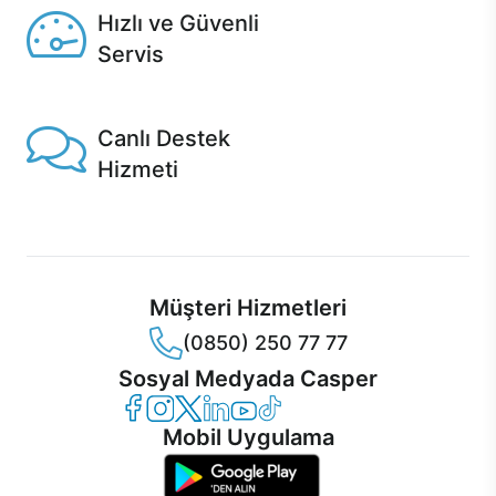
Hızlı ve Güvenli
Servis
1 Saatte servis, Jet servis ve Turbo servis seçenekleri
Casper'da!
Canlı Destek
Hizmeti
Ürünlerinizle ilgili Casper Canlı Destek hizmeti her daim
sizinle.
Müşteri Hizmetleri
(0850) 250 77 77
Sosyal Medyada Casper
Casper Facebook
Casper Instagram
Casper Twitter
Casper LinkedIn
Casper YouTube
Casper TikTok
Mobil Uygulama