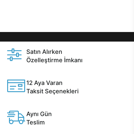
Üstelik satın alma ve satın alma sonrasında hızlı
destek sayesinde Casper kullanıcıların her zaman
yanında!
Satın Alırken
Özelleştirme İmkanı
Casper ürünlerini satın alırken ihtiyacınıza göre
özelleştirebilirsiniz.
12 Aya Varan
Taksit Seçenekleri
Anlaşmalı kredi kartlarına 12 aya varan taksit seçenekleri
Casper'da.
Aynı Gün
Teslim
Seçili ürünlerde Aynı Gün Teslim!