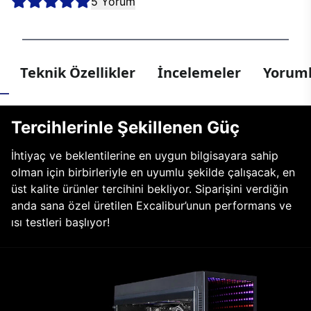
5 Yorum
Teknik Özellikler
İncelemeler
Yoruml
Tercihlerinle Şekillenen Güç
İhtiyaç ve beklentilerine en uygun bilgisayara sahip
olman için birbirleriyle en uyumlu şekilde çalışacak, en
üst kalite ürünler tercihini bekliyor. Siparişini verdiğin
anda sana özel üretilen Excalibur’unun performans ve
ısı testleri başlıyor!