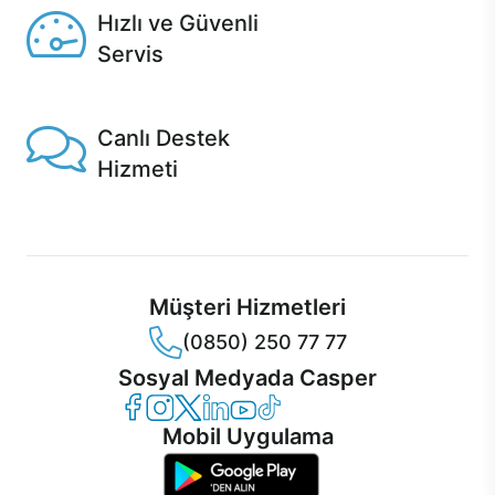
Hızlı ve Güvenli
Servis
1 Saatte servis, Jet servis ve Turbo servis seçenekleri
Casper'da!
Canlı Destek
Hizmeti
Ürünlerinizle ilgili Casper Canlı Destek hizmeti her daim
sizinle.
Müşteri Hizmetleri
(0850) 250 77 77
Sosyal Medyada Casper
Casper Facebook
Casper Instagram
Casper Twitter
Casper LinkedIn
Casper YouTube
Casper TikTok
Mobil Uygulama