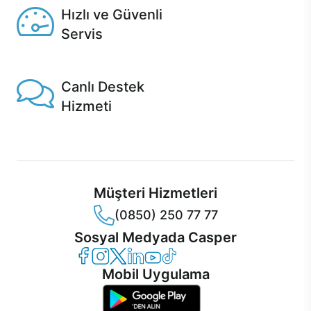
Hızlı ve Güvenli
Servis
1 Saatte servis, Jet servis ve Turbo servis seçenekleri
Casper'da!
Canlı Destek
Hizmeti
Ürünlerinizle ilgili Casper Canlı Destek hizmeti her daim
sizinle.
Müşteri Hizmetleri
(0850) 250 77 77
Sosyal Medyada Casper
Casper Facebook
Casper Instagram
Casper Twitter
Casper LinkedIn
Casper YouTube
Casper TikTok
Mobil Uygulama