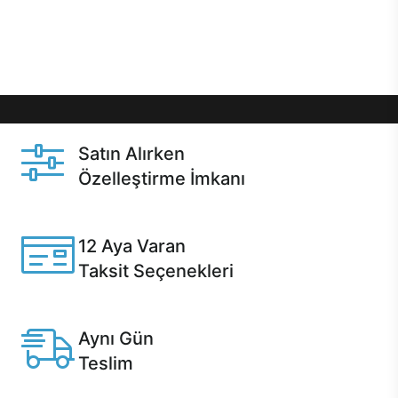
Üstelik satın alma ve satın alma sonrasında hızlı
destek sayesinde Casper kullanıcıların her zaman
yanında!
Satın Alırken
Özelleştirme İmkanı
Casper ürünlerini satın alırken ihtiyacınıza göre
özelleştirebilirsiniz.
12 Aya Varan
Taksit Seçenekleri
Anlaşmalı kredi kartlarına 12 aya varan taksit seçenekleri
Casper'da.
Aynı Gün
Teslim
Seçili ürünlerde Aynı Gün Teslim!