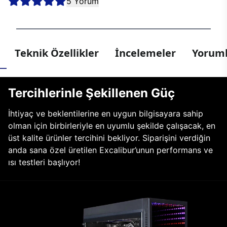
5 Yorum
Teknik Özellikler
İncelemeler
Yoruml
Tercihlerinle Şekillenen Güç
İhtiyaç ve beklentilerine en uygun bilgisayara sahip
olman için birbirleriyle en uyumlu şekilde çalışacak, en
üst kalite ürünler tercihini bekliyor. Siparişini verdiğin
anda sana özel üretilen Excalibur’unun performans ve
ısı testleri başlıyor!