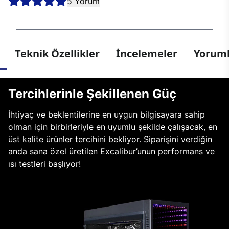
5 Yorum
Teknik Özellikler
İncelemeler
Yoruml
Tercihlerinle Şekillenen Güç
İhtiyaç ve beklentilerine en uygun bilgisayara sahip
olman için birbirleriyle en uyumlu şekilde çalışacak, en
üst kalite ürünler tercihini bekliyor. Siparişini verdiğin
anda sana özel üretilen Excalibur’unun performans ve
ısı testleri başlıyor!