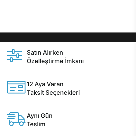
Üstelik satın alma ve satın alma sonrasında hızlı
destek sayesinde Casper kullanıcıların her zaman
yanında!
Satın Alırken
Özelleştirme İmkanı
Casper ürünlerini satın alırken ihtiyacınıza göre
özelleştirebilirsiniz.
12 Aya Varan
Taksit Seçenekleri
Anlaşmalı kredi kartlarına 12 aya varan taksit seçenekleri
Casper'da.
Aynı Gün
Teslim
Seçili ürünlerde Aynı Gün Teslim!