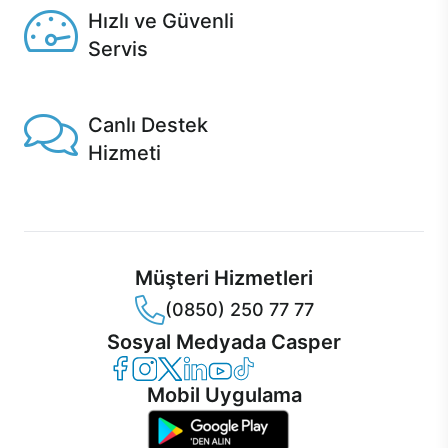
Hızlı ve Güvenli
Servis
1 Saatte servis, Jet servis ve Turbo servis seçenekleri
Casper'da!
Canlı Destek
Hizmeti
Ürünlerinizle ilgili Casper Canlı Destek hizmeti her daim
sizinle.
Müşteri Hizmetleri
(0850) 250 77 77
Sosyal Medyada Casper
Casper Facebook
Casper Instagram
Casper Twitter
Casper LinkedIn
Casper YouTube
Casper TikTok
Mobil Uygulama