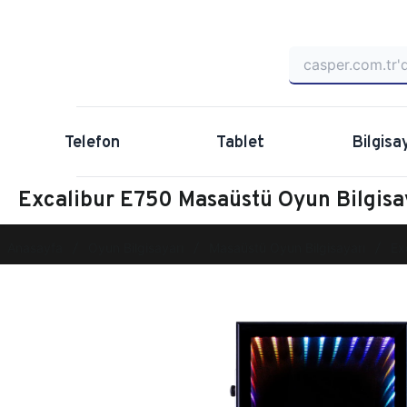
Telefon
Tablet
Bilgisa
Excalibur E750 Masaüstü Oyun Bilgi
Anasayfa
Oyun Bilgisayarı
Masaüstü Oyun Bilgisayarı
Ex