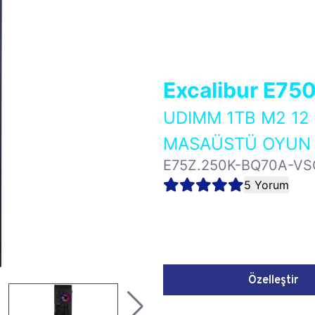
Excalibur E75
UDIMM 1TB M2 12
MASAÜSTÜ OYUN B
E75Z.250K-BQ70A-VS
5 Yorum
Özelleştir