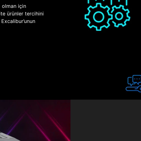
p olman için
te ürünler tercihini
n Excalibur’unun