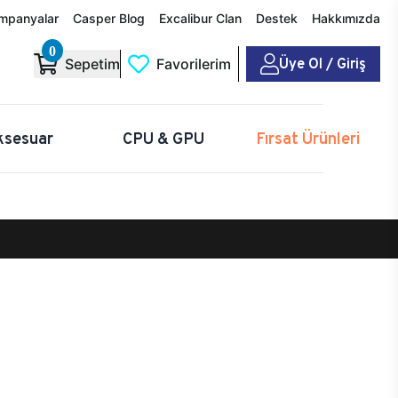
mpanyalar
Casper Blog
Excalibur Clan
Destek
Hakkımızda
0
Üye Ol / Giriş
Sepetim
Favorilerim
ksesuar
CPU & GPU
Fırsat Ürünleri