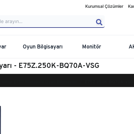
Kurumsal Çözümler
Ka
yar
Oyun Bilgisayarı
Monitör
A
sayarı - E75Z.250K-BQ70A-VSG
calibur E750 Masaüstü Oyun Bilgisayarı
E75Z.250K-BQ70A-VSG