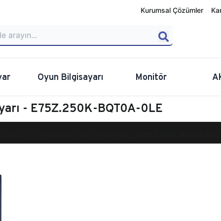
Kurumsal Çözümler
Ka
yar
Oyun Bilgisayarı
Monitör
A
ayarı - E75Z.250K-BQT0A-0LE
calibur E750 Masaüstü Oyun Bilgisayarı
E75Z.250K-BQT0A-0LE