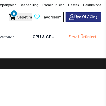
mpanyalar
Casper Blog
Excalibur Clan
Destek
Hakkımızda
0
Üye Ol / Giriş
Sepetim
Favorilerim
ksesuar
CPU & GPU
Fırsat Ürünleri