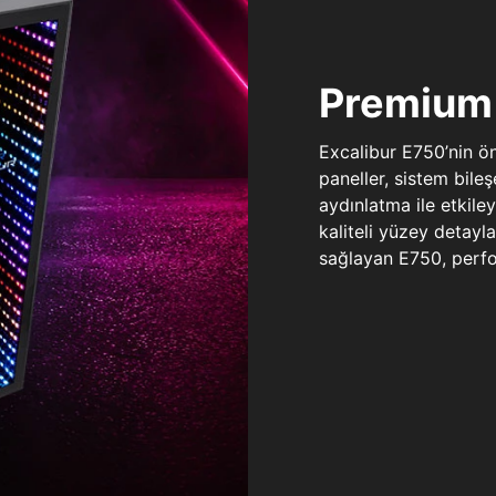
Premium 
Excalibur E750’nin ö
paneller, sistem bile
aydınlatma ile etkile
kaliteli yüzey detay
sağlayan E750, perfo