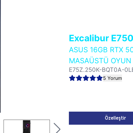
Excalibur E75
ASUS 16GB RTX 5
MASAÜSTÜ OYUN B
E75Z.250K-BQT0A-0L
5 Yorum
Özelleştir