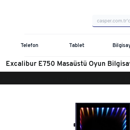
Telefon
Tablet
Bilgisa
Excalibur E750 Masaüstü Oyun Bilgi
Anasayfa
Oyun Bilgisayarı
Masaüstü Oyun Bilgisayarı
Ex