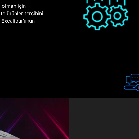
p olman için
te ürünler tercihini
n Excalibur’unun