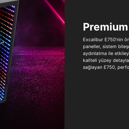
Premium 
Excalibur E750’nin ö
paneller, sistem bile
aydınlatma ile etkile
kaliteli yüzey detay
sağlayan E750, perfo