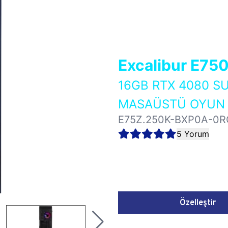
Excalibur E75
16GB RTX 4080 S
MASAÜSTÜ OYUN B
E75Z.250K-BXP0A-0R
5 Yorum
Özelleştir