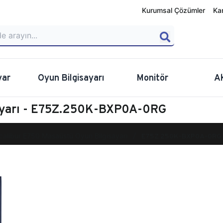
Kurumsal Çözümler
Ka
yar
Oyun Bilgisayarı
Monitör
A
sayarı - E75Z.250K-BXP0A-0RG
calibur E750 Masaüstü Oyun Bilgisayarı
E75Z.250K-BXP0A-0RG