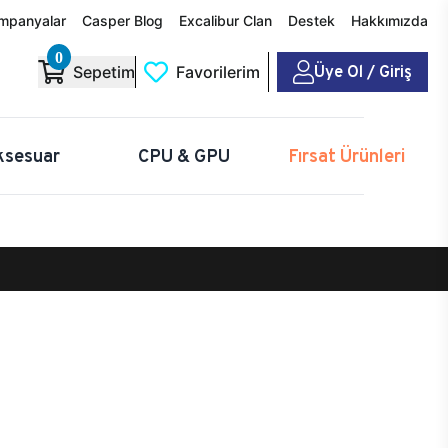
mpanyalar
Casper Blog
Excalibur Clan
Destek
Hakkımızda
0
Üye Ol / Giriş
Sepetim
Favorilerim
ksesuar
CPU & GPU
Fırsat Ürünleri