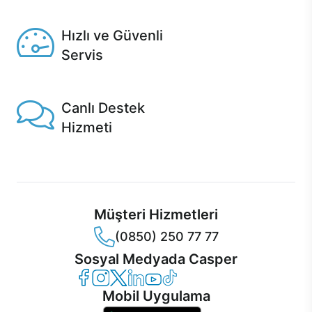
Seçili ürünlerde Aynı Gün Teslim!
Hızlı ve Güvenli
Servis
1 Saatte servis, Jet servis ve Turbo servis seçenekleri
Casper'da!
Canlı Destek
Hizmeti
Ürünlerinizle ilgili Casper Canlı Destek hizmeti her daim
sizinle.
Müşteri Hizmetleri
(0850) 250 77 77
Sosyal Medyada Casper
Casper Facebook
Casper Instagram
Casper Twitter
Casper LinkedIn
Casper YouTube
Casper TikTok
Mobil Uygulama