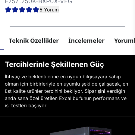
E75Z.250K-BXP0X-VFG
5 Yorum
Teknik Özellikler
İncelemeler
Yoruml
Tercihlerinle Şekillenen Güç
İhtiyaç ve beklentilerine en uygun bilgisayara sahip
olman için birbirleriyle en uyumlu şekilde çalışacak, en
üst kalite ürünler tercihini bekliyor. Siparişini verdiğin
anda sana özel üretilen Excalibur’unun performans ve
ısı testleri başlıyor!