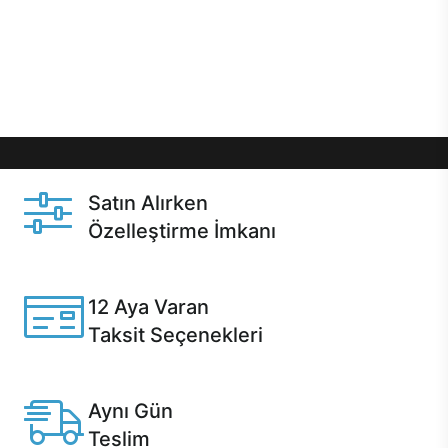
gibi özel fırsatlar Casper kullanıcılarını bekliyor.
Üstelik satın alma ve satın alma sonrasında hızlı
destek sayesinde Casper kullanıcıların her zaman
yanında!
Satın Alırken
Özelleştirme İmkanı
Casper ürünlerini satın alırken ihtiyacınıza göre
özelleştirebilirsiniz.
12 Aya Varan
Taksit Seçenekleri
Anlaşmalı kredi kartlarına 12 aya varan taksit seçenekleri
Casper'da.
Aynı Gün
Teslim