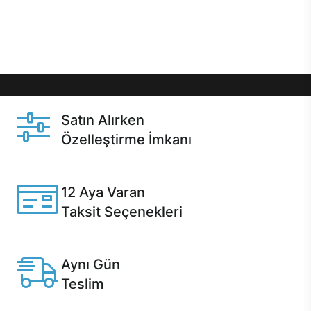
Üstelik satın alma ve satın alma sonrasında hızlı
destek sayesinde Casper kullanıcıların her zaman
yanında!
Satın Alırken
Özelleştirme İmkanı
Casper ürünlerini satın alırken ihtiyacınıza göre
özelleştirebilirsiniz.
12 Aya Varan
Taksit Seçenekleri
Anlaşmalı kredi kartlarına 12 aya varan taksit seçenekleri
Casper'da.
Aynı Gün
Teslim
Seçili ürünlerde Aynı Gün Teslim!