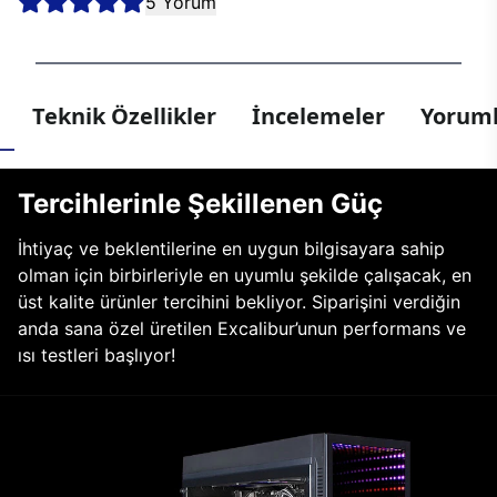
5 Yorum
Teknik Özellikler
İncelemeler
Yoruml
Tercihlerinle Şekillenen Güç
İhtiyaç ve beklentilerine en uygun bilgisayara sahip
olman için birbirleriyle en uyumlu şekilde çalışacak, en
üst kalite ürünler tercihini bekliyor. Siparişini verdiğin
anda sana özel üretilen Excalibur’unun performans ve
ısı testleri başlıyor!