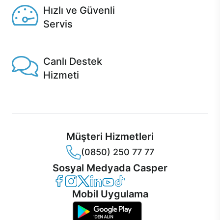
Hızlı ve Güvenli
Servis
1 Saatte servis, Jet servis ve Turbo servis seçenekleri
Casper'da!
Canlı Destek
Hizmeti
Ürünlerinizle ilgili Casper Canlı Destek hizmeti her daim
sizinle.
Müşteri Hizmetleri
(0850) 250 77 77
Sosyal Medyada Casper
Casper Facebook
Casper Instagram
Casper Twitter
Casper LinkedIn
Casper YouTube
Casper TikTok
Mobil Uygulama