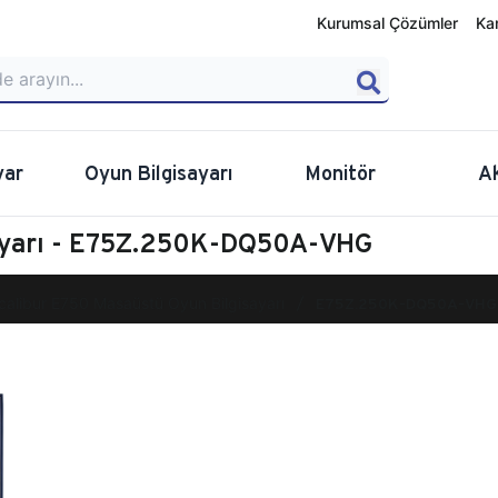
Kurumsal Çözümler
Ka
yar
Oyun Bilgisayarı
Monitör
A
sayarı - E75Z.250K-DQ50A-VHG
calibur E750 Masaüstü Oyun Bilgisayarı
E75Z.250K-DQ50A-VHG