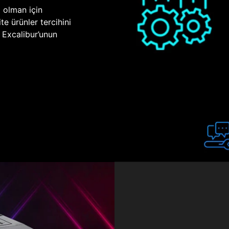
p olman için
te ürünler tercihini
n Excalibur’unun