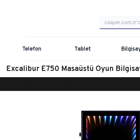
Telefon
Tablet
Bilgisa
Excalibur E750 Masaüstü Oyun Bilgi
Anasayfa
Oyun Bilgisayarı
Masaüstü Oyun Bilgisayarı
Ex