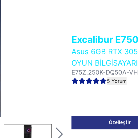
Excalibur E75
Asus 6GB RTX 3
OYUN BİLGİSAYARI
E75Z.250K-DQ50A-V
5 Yorum
Özelleştir