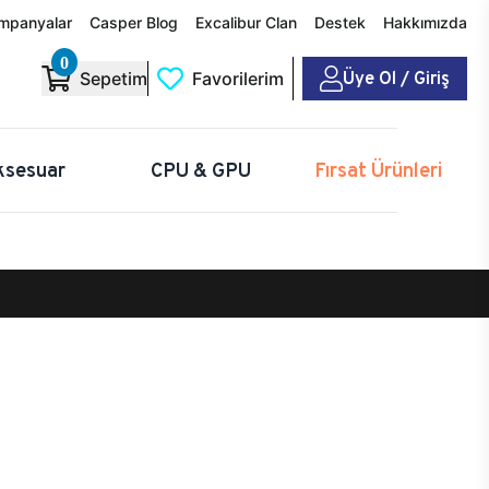
mpanyalar
Casper Blog
Excalibur Clan
Destek
Hakkımızda
0
Üye Ol / Giriş
Sepetim
Favorilerim
ksesuar
CPU & GPU
Fırsat Ürünleri