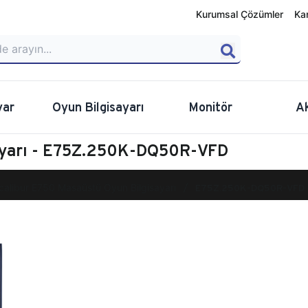
Kurumsal Çözümler
Ka
yar
Oyun Bilgisayarı
Monitör
A
sayarı - E75Z.250K-DQ50R-VFD
calibur E750 Masaüstü Oyun Bilgisayarı
E75Z.250K-DQ50R-VFD