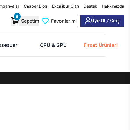
mpanyalar
Casper Blog
Excalibur Clan
Destek
Hakkımızda
0
Üye Ol / Giriş
Sepetim
Favorilerim
ksesuar
CPU & GPU
Fırsat Ürünleri