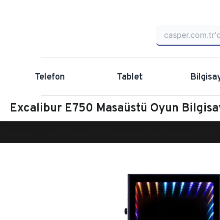
Telefon
Tablet
Bilgisa
Excalibur E750 Masaüstü Oyun Bilgi
Anasayfa
Oyun Bilgisayarı
Masaüstü Oyun Bilgisayarı
Ex