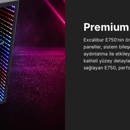
Premium 
Excalibur E750’nin ö
paneller, sistem bile
aydınlatma ile etkile
kaliteli yüzey detay
sağlayan E750, perfo