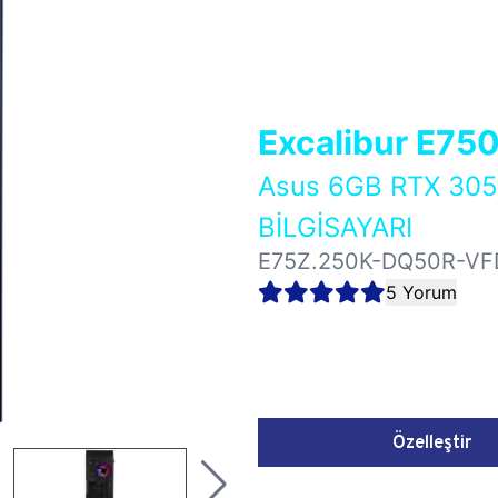
Excalibur E75
Asus 6GB RTX 30
BİLGİSAYARI
E75Z.250K-DQ50R-VF
5 Yorum
Özelleştir