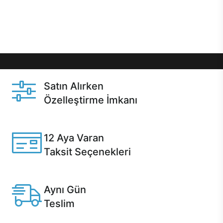
Üstelik satın alma ve satın alma sonrasında hızlı
destek sayesinde Casper kullanıcıların her zaman
yanında!
Satın Alırken
Özelleştirme İmkanı
Casper ürünlerini satın alırken ihtiyacınıza göre
özelleştirebilirsiniz.
12 Aya Varan
Taksit Seçenekleri
Anlaşmalı kredi kartlarına 12 aya varan taksit seçenekleri
Casper'da.
Aynı Gün
Teslim
Seçili ürünlerde Aynı Gün Teslim!