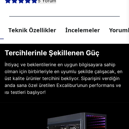
5 Yorum
Teknik Özellikler
İncelemeler
Yoruml
Tercihlerinle Şekillenen Güç
İhtiyaç ve beklentilerine en uygun bilgisayara sahip
olman için birbirleriyle en uyumlu şekilde çalışacak, en
üst kalite ürünler tercihini bekliyor. Siparişini verdiğin
anda sana özel üretilen Excalibur’unun performans ve
ısı testleri başlıyor!