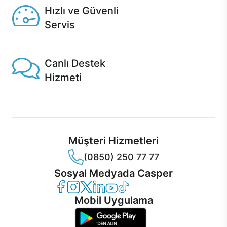
Hızlı ve Güvenli
Servis
1 Saatte servis, Jet servis ve Turbo servis seçenekleri
Casper'da!
Canlı Destek
Hizmeti
Ürünlerinizle ilgili Casper Canlı Destek hizmeti her daim
sizinle.
Müşteri Hizmetleri
(0850) 250 77 77
Sosyal Medyada Casper
Casper Facebook
Casper Instagram
Casper Twitter
Casper LinkedIn
Casper YouTube
Casper TikTok
Mobil Uygulama