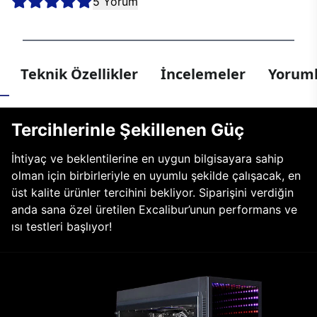
5 Yorum
Teknik Özellikler
İncelemeler
Yoruml
Tercihlerinle Şekillenen Güç
İhtiyaç ve beklentilerine en uygun bilgisayara sahip
olman için birbirleriyle en uyumlu şekilde çalışacak, en
üst kalite ürünler tercihini bekliyor. Siparişini verdiğin
anda sana özel üretilen Excalibur’unun performans ve
ısı testleri başlıyor!