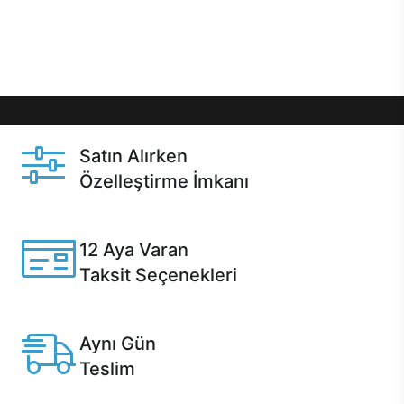
Üstelik satın alma ve satın alma sonrasında hızlı
destek sayesinde Casper kullanıcıların her zaman
yanında!
Satın Alırken
Özelleştirme İmkanı
Casper ürünlerini satın alırken ihtiyacınıza göre
özelleştirebilirsiniz.
12 Aya Varan
Taksit Seçenekleri
Anlaşmalı kredi kartlarına 12 aya varan taksit seçenekleri
Casper'da.
Aynı Gün
Teslim
Seçili ürünlerde Aynı Gün Teslim!