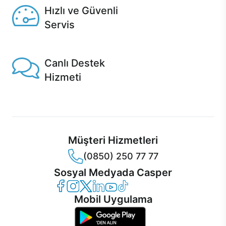
Hızlı ve Güvenli
Servis
1 Saatte servis, Jet servis ve Turbo servis seçenekleri
Casper'da!
Canlı Destek
Hizmeti
Ürünlerinizle ilgili Casper Canlı Destek hizmeti her daim
sizinle.
Müşteri Hizmetleri
(0850) 250 77 77
Sosyal Medyada Casper
Casper Facebook
Casper Instagram
Casper Twitter
Casper LinkedIn
Casper YouTube
Casper TikTok
Mobil Uygulama