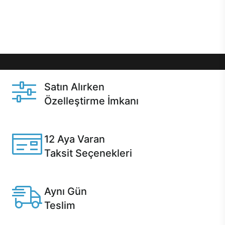
Üstelik satın alma ve satın alma sonrasında hızlı
destek sayesinde Casper kullanıcıların her zaman
yanında!
Satın Alırken
Özelleştirme İmkanı
Casper ürünlerini satın alırken ihtiyacınıza göre
özelleştirebilirsiniz.
12 Aya Varan
Taksit Seçenekleri
Anlaşmalı kredi kartlarına 12 aya varan taksit seçenekleri
Casper'da.
Aynı Gün
Teslim
Seçili ürünlerde Aynı Gün Teslim!