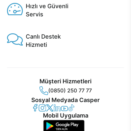
Hızlı ve Güvenli
Servis
1 Saatte servis, Jet servis ve Turbo servis seçenekleri
Casper'da!
Canlı Destek
Hizmeti
Ürünlerinizle ilgili Casper Canlı Destek hizmeti her daim
sizinle.
Müşteri Hizmetleri
(0850) 250 77 77
Sosyal Medyada Casper
Casper Facebook
Casper Instagram
Casper Twitter
Casper LinkedIn
Casper YouTube
Casper TikTok
Mobil Uygulama