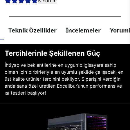
5 Yorum
Teknik Özellikler
İncelemeler
Yoruml
Tercihlerinle Şekillenen Güç
İhtiyaç ve beklentilerine en uygun bilgisayara sahip
olman için birbirleriyle en uyumlu şekilde çalışacak, en
üst kalite ürünler tercihini bekliyor. Siparişini verdiğin
anda sana özel üretilen Excalibur’unun performans ve
ısı testleri başlıyor!