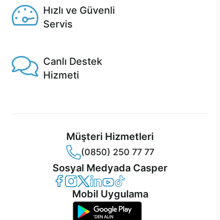
Hızlı ve Güvenli
Servis
1 Saatte servis, Jet servis ve Turbo servis seçenekleri
Casper'da!
Canlı Destek
Hizmeti
Ürünlerinizle ilgili Casper Canlı Destek hizmeti her daim
sizinle.
Müşteri Hizmetleri
(0850) 250 77 77
Sosyal Medyada Casper
Casper Facebook
Casper Instagram
Casper Twitter
Casper LinkedIn
Casper YouTube
Casper TikTok
Mobil Uygulama