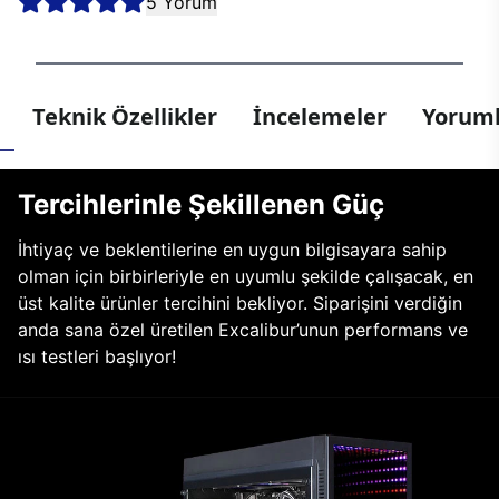
5 Yorum
Teknik Özellikler
İncelemeler
Yoruml
Tercihlerinle Şekillenen Güç
İhtiyaç ve beklentilerine en uygun bilgisayara sahip
olman için birbirleriyle en uyumlu şekilde çalışacak, en
üst kalite ürünler tercihini bekliyor. Siparişini verdiğin
anda sana özel üretilen Excalibur’unun performans ve
ısı testleri başlıyor!