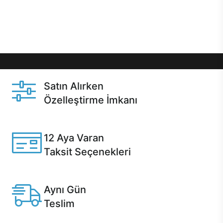
Üstelik satın alma ve satın alma sonrasında hızlı
destek sayesinde Casper kullanıcıların her zaman
yanında!
Satın Alırken
Özelleştirme İmkanı
Casper ürünlerini satın alırken ihtiyacınıza göre
özelleştirebilirsiniz.
12 Aya Varan
Taksit Seçenekleri
Anlaşmalı kredi kartlarına 12 aya varan taksit seçenekleri
Casper'da.
Aynı Gün
Teslim
Seçili ürünlerde Aynı Gün Teslim!