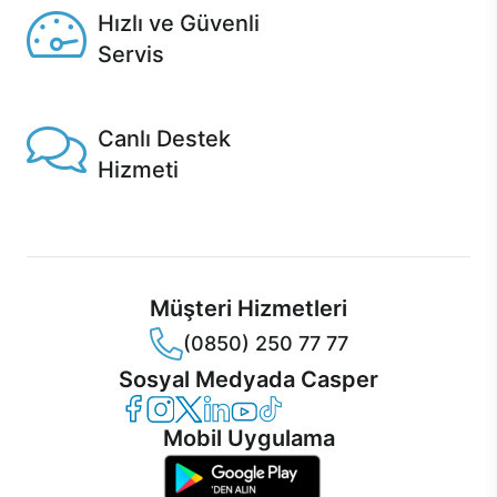
Hızlı ve Güvenli
Servis
1 Saatte servis, Jet servis ve Turbo servis seçenekleri
Casper'da!
Canlı Destek
Hizmeti
Ürünlerinizle ilgili Casper Canlı Destek hizmeti her daim
sizinle.
Müşteri Hizmetleri
(0850) 250 77 77
Sosyal Medyada Casper
Casper Facebook
Casper Instagram
Casper Twitter
Casper LinkedIn
Casper YouTube
Casper TikTok
Mobil Uygulama