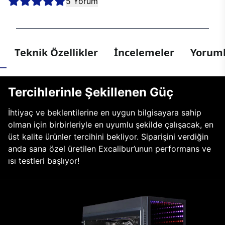
5 Yorum
Teknik Özellikler
İncelemeler
Yoruml
Tercihlerinle Şekillenen Güç
İhtiyaç ve beklentilerine en uygun bilgisayara sahip
olman için birbirleriyle en uyumlu şekilde çalışacak, en
üst kalite ürünler tercihini bekliyor. Siparişini verdiğin
anda sana özel üretilen Excalibur’unun performans ve
ısı testleri başlıyor!