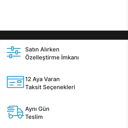
Üstelik satın alma ve satın alma sonrasında hızlı
destek sayesinde Casper kullanıcıların her zaman
yanında!
Satın Alırken
Özelleştirme İmkanı
Casper ürünlerini satın alırken ihtiyacınıza göre
özelleştirebilirsiniz.
12 Aya Varan
Taksit Seçenekleri
Anlaşmalı kredi kartlarına 12 aya varan taksit seçenekleri
Casper'da.
Aynı Gün
Teslim
Seçili ürünlerde Aynı Gün Teslim!