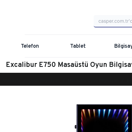
Telefon
Tablet
Bilgisa
Excalibur E750 Masaüstü Oyun Bilgi
Anasayfa
Oyun Bilgisayarı
Masaüstü Oyun Bilgisayarı
Ex