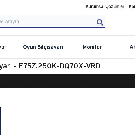
Kurumsal Çözümler
Ka
yar
Oyun Bilgisayarı
Monitör
A
sayarı - E75Z.250K-DQ70X-VRD
calibur E750 Masaüstü Oyun Bilgisayarı
E75Z.250K-DQ70X-VRD