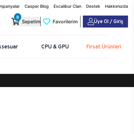
mpanyalar
Casper Blog
Excalibur Clan
Destek
Hakkımızda
0
Üye Ol / Giriş
Sepetim
Favorilerim
ksesuar
CPU & GPU
Fırsat Ürünleri