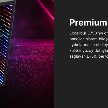
Premium 
Excalibur E750’nin ö
paneller, sistem bile
aydınlatma ile etkile
kaliteli yüzey detay
sağlayan E750, perfo