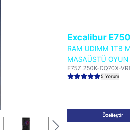
Excalibur E75
RAM UDIMM 1TB M
MASAÜSTÜ OYUN B
E75Z.250K-DQ70X-VR
5 Yorum
Özelleştir