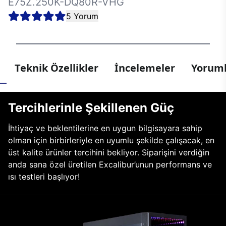
E75Z.250K-DQ80R-VHG
5 Yorum
Teknik Özellikler
İncelemeler
Yoruml
Tercihlerinle Şekillenen Güç
İhtiyaç ve beklentilerine en uygun bilgisayara sahip
olman için birbirleriyle en uyumlu şekilde çalışacak, en
üst kalite ürünler tercihini bekliyor. Siparişini verdiğin
anda sana özel üretilen Excalibur’unun performans ve
ısı testleri başlıyor!