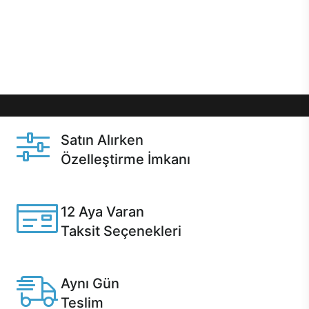
gibi özel fırsatlar Casper kullanıcılarını bekliyor.
Üstelik satın alma ve satın alma sonrasında hızlı
destek sayesinde Casper kullanıcıların her zaman
yanında!
Satın Alırken
Özelleştirme İmkanı
Casper ürünlerini satın alırken ihtiyacınıza göre
özelleştirebilirsiniz.
12 Aya Varan
Taksit Seçenekleri
Anlaşmalı kredi kartlarına 12 aya varan taksit seçenekleri
Casper'da.
Aynı Gün
Teslim