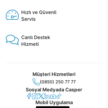
Seçili ürünlerde Aynı Gün Teslim!
Hızlı ve Güvenli
Servis
1 Saatte servis, Jet servis ve Turbo servis seçenekleri
Casper'da!
Canlı Destek
Hizmeti
Ürünlerinizle ilgili Casper Canlı Destek hizmeti her daim
sizinle.
Müşteri Hizmetleri
(0850) 250 77 77
Sosyal Medyada Casper
Casper Facebook
Casper Instagram
Casper Twitter
Casper LinkedIn
Casper YouTube
Casper TikTok
Mobil Uygulama