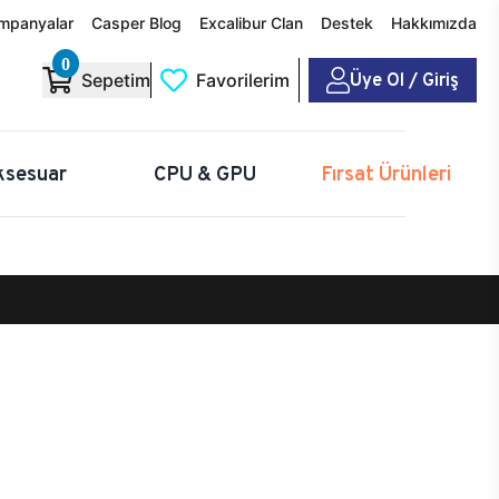
mpanyalar
Casper Blog
Excalibur Clan
Destek
Hakkımızda
0
Üye Ol / Giriş
Sepetim
Favorilerim
ksesuar
CPU & GPU
Fırsat Ürünleri