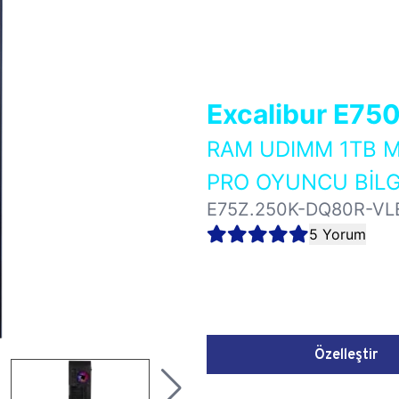
Excalibur E75
RAM UDIMM 1TB M
PRO OYUNCU BİLG
E75Z.250K-DQ80R-VL
5 Yorum
Özelleştir