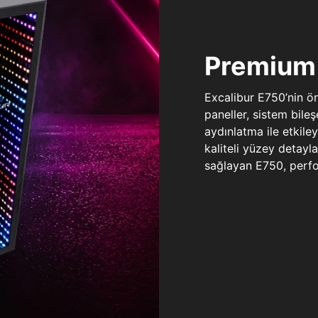
Premium 
Excalibur E750’nin ö
paneller, sistem bile
aydınlatma ile etkile
kaliteli yüzey detay
sağlayan E750, perfo