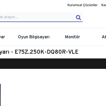
Kurumsal Çözümler
Ka
yar
Oyun Bilgisayarı
Monitör
A
sayarı - E75Z.250K-DQ80R-VLE
calibur E750 Masaüstü Oyun Bilgisayarı
E75Z.250K-DQ80R-VLE