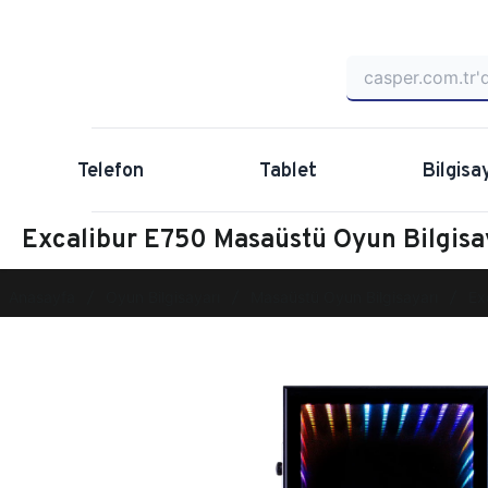
Telefon
Tablet
Bilgisa
Excalibur E750 Masaüstü Oyun Bilgi
Anasayfa
Oyun Bilgisayarı
Masaüstü Oyun Bilgisayarı
Ex