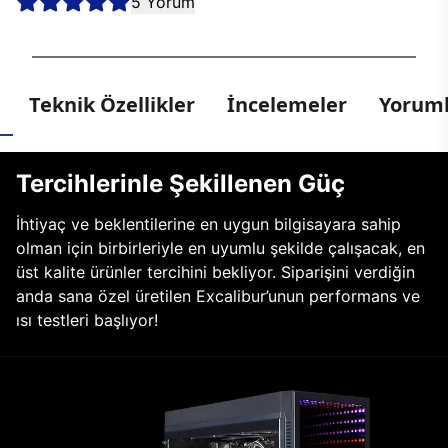
5 Yorum
Teknik Özellikler
İncelemeler
Yoruml
Tercihlerinle Şekillenen Güç
İhtiyaç ve beklentilerine en uygun bilgisayara sahip
olman için birbirleriyle en uyumlu şekilde çalışacak, en
üst kalite ürünler tercihini bekliyor. Siparişini verdiğin
anda sana özel üretilen Excalibur’unun performans ve
ısı testleri başlıyor!