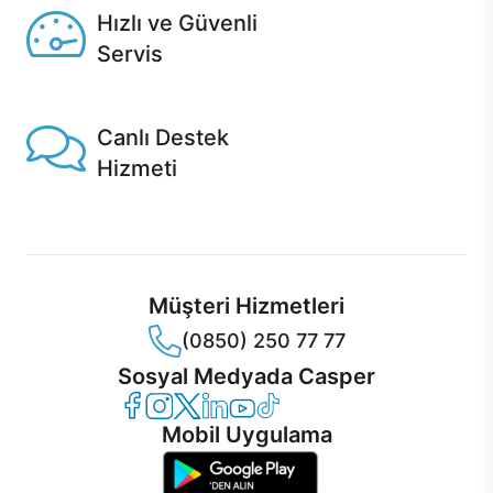
Hızlı ve Güvenli
Servis
1 Saatte servis, Jet servis ve Turbo servis seçenekleri
Casper'da!
Canlı Destek
Hizmeti
Ürünlerinizle ilgili Casper Canlı Destek hizmeti her daim
sizinle.
Müşteri Hizmetleri
(0850) 250 77 77
Sosyal Medyada Casper
Casper Facebook
Casper Instagram
Casper Twitter
Casper LinkedIn
Casper YouTube
Casper TikTok
Mobil Uygulama