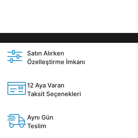
Üstelik satın alma ve satın alma sonrasında hızlı
destek sayesinde Casper kullanıcıların her zaman
yanında!
Satın Alırken
Özelleştirme İmkanı
Casper ürünlerini satın alırken ihtiyacınıza göre
özelleştirebilirsiniz.
12 Aya Varan
Taksit Seçenekleri
Anlaşmalı kredi kartlarına 12 aya varan taksit seçenekleri
Casper'da.
Aynı Gün
Teslim
Seçili ürünlerde Aynı Gün Teslim!