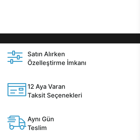
Üstelik satın alma ve satın alma sonrasında hızlı
destek sayesinde Casper kullanıcıların her zaman
yanında!
Satın Alırken
Özelleştirme İmkanı
Casper ürünlerini satın alırken ihtiyacınıza göre
özelleştirebilirsiniz.
12 Aya Varan
Taksit Seçenekleri
Anlaşmalı kredi kartlarına 12 aya varan taksit seçenekleri
Casper'da.
Aynı Gün
Teslim
Seçili ürünlerde Aynı Gün Teslim!