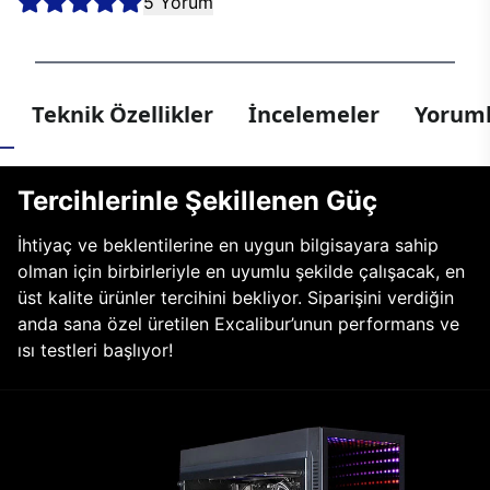
5 Yorum
Teknik Özellikler
İncelemeler
Yoruml
Tercihlerinle Şekillenen Güç
İhtiyaç ve beklentilerine en uygun bilgisayara sahip
olman için birbirleriyle en uyumlu şekilde çalışacak, en
üst kalite ürünler tercihini bekliyor. Siparişini verdiğin
anda sana özel üretilen Excalibur’unun performans ve
ısı testleri başlıyor!