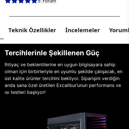
5 Yorum
Teknik Özellikler
İncelemeler
Yoruml
Tercihlerinle Şekillenen Güç
İhtiyaç ve beklentilerine en uygun bilgisayara sahip
olman için birbirleriyle en uyumlu şekilde çalışacak, en
üst kalite ürünler tercihini bekliyor. Siparişini verdiğin
anda sana özel üretilen Excalibur’unun performans ve
ısı testleri başlıyor!