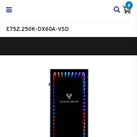
0
E75Z.250K-DX60A-VSD
Oyun Bilgisayarı
Masaüstü Oyun Bilgisayarı
Excalibur