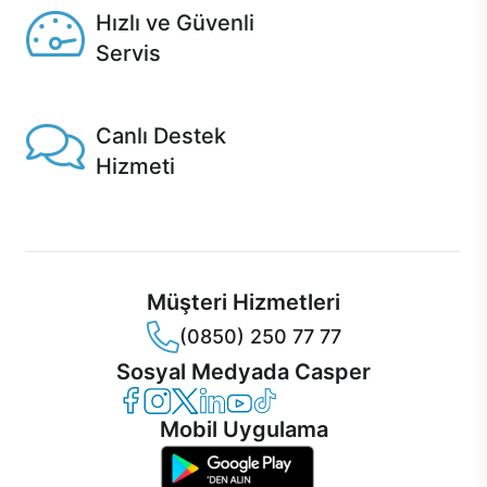
Hızlı ve Güvenli
Servis
1 Saatte servis, Jet servis ve Turbo servis seçenekleri
Casper'da!
Canlı Destek
Hizmeti
Ürünlerinizle ilgili Casper Canlı Destek hizmeti her daim
sizinle.
Müşteri Hizmetleri
(0850) 250 77 77
Sosyal Medyada Casper
Casper Facebook
Casper Instagram
Casper Twitter
Casper LinkedIn
Casper YouTube
Casper TikTok
Mobil Uygulama