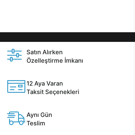
Üstelik satın alma ve satın alma sonrasında hızlı
destek sayesinde Casper kullanıcıların her zaman
yanında!
Satın Alırken
Özelleştirme İmkanı
Casper ürünlerini satın alırken ihtiyacınıza göre
özelleştirebilirsiniz.
12 Aya Varan
Taksit Seçenekleri
Anlaşmalı kredi kartlarına 12 aya varan taksit seçenekleri
Casper'da.
Aynı Gün
Teslim
Seçili ürünlerde Aynı Gün Teslim!